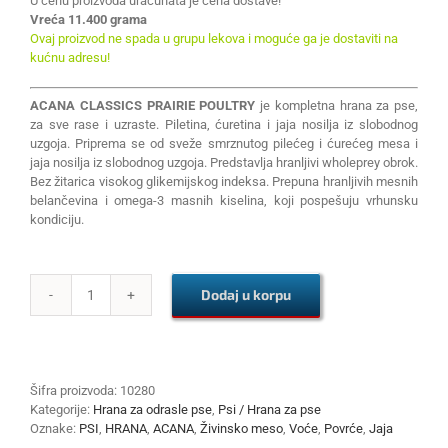
U cenu proizvoda uračunata je cena dostave!
Vreća 11.400 grama
Ovaj proizvod ne spada u grupu lekova i moguće ga je dostaviti na
kućnu adresu!
ACANA CLASSICS PRAIRIE POULTRY
je kompletna hrana za pse,
za sve rase i uzraste. Piletina, ćuretina i jaja nosilja iz slobodnog
uzgoja. Priprema se od sveže smrznutog pilećeg i ćurećeg mesa i
jaja nosilja iz slobodnog uzgoja. Predstavlja hranljivi wholeprey obrok.
Bez žitarica visokog glikemijskog indeksa. Prepuna hranljivih mesnih
belančevina i omega-3 masnih kiselina, koji pospešuju vrhunsku
kondiciju.
Dodaj u korpu
ACANA
CLASSICS
PRAIRIE
POULTRY
11.4kg
Šifra proizvoda:
10280
količina
Kategorije:
Hrana za odrasle pse
,
Psi / Hrana za pse
Oznake:
PSI
,
HRANA
,
ACANA
,
Živinsko meso
,
Voće
,
Povrće
,
Jaja