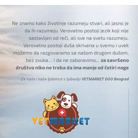
Ne znamo kako životinje razumeju stvari, ali jasno je
da ih razumeju. Verovatno postoji jezik koji nije
sastavljen od reči, ali sve na svetu razumeju.
Verovatno postoji duša skrivena u svemu i uvek
možemo da razgovaramo sa našom drugom dušom,
bez zvuka… i da ne zaboravimo,..
za savršeno
društvo niko ne treba da ima manje od četiri noge
Za Vaše i naše ljubimce s ljubavlju
VETMARKET DOO Beograd