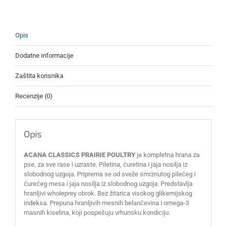
Opis
Dodatne informacije
Zaštita korisnika
Recenzije (0)
Opis
ACANA CLASSICS PRAIRIE POULTRY
je kompletna hrana za
pse, za sve rase i uzraste. Piletina, ćuretina i jaja nosilja iz
slobodnog uzgoja. Priprema se od sveže smrznutog pilećeg i
ćurećeg mesa i jaja nosilja iz slobodnog uzgoja. Predstavlja
hranljivi wholeprey obrok. Bez žitarica visokog glikemijskog
indeksa. Prepuna hranljivih mesnih belančevina i omega-3
masnih kiselina, koji pospešuju vrhunsku kondiciju.