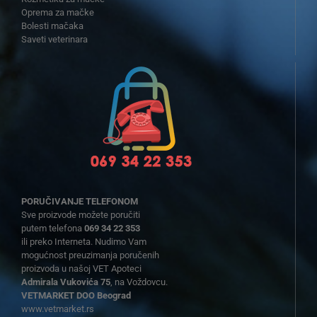
Oprema za mačke
Bolesti mačaka
Saveti veterinara
PORUČIVANJE TELEFONOM
Sve proizvode možete poručiti
putem telefona
069 34 22 353
ili preko Interneta. Nudimo Vam
mogućnost preuzimanja poručenih
proizvoda u našoj VET Apoteci
Admirala Vukovića 75
, na Voždovcu.
VETMARKET DOO Beograd
www.vetmarket.rs