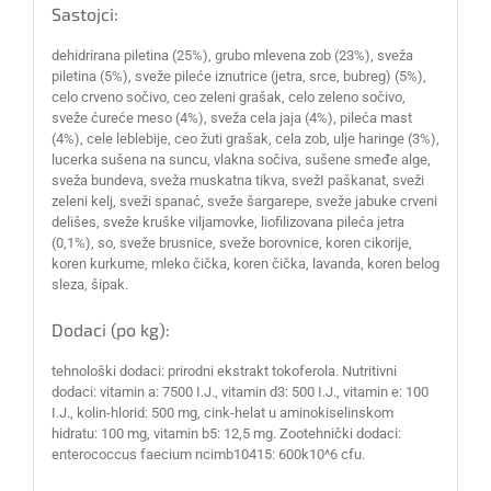
Sastojci:
dehidrirana piletina (25%), grubo mlevena zob (23%), sveža
piletina (5%), sveže pileće iznutrice (jetra, srce, bubreg) (5%),
celo crveno sočivo, ceo zeleni grašak, celo zeleno sočivo,
sveže ćureće meso (4%), sveža cela jaja (4%), pileća mast
(4%), cele leblebije, ceo žuti grašak, cela zob, ulje haringe (3%),
lucerka sušena na suncu, vlakna sočiva, sušene smeđe alge,
sveža bundeva, sveža muskatna tikva, svežI paškanat, sveži
zeleni kelj, sveži spanać, sveže šargarepe, sveže jabuke crveni
delišes, sveže kruške viljamovke, liofilizovana pileća jetra
(0,1%), so, sveže brusnice, sveže borovnice, koren cikorije,
koren kurkume, mleko čička, koren čička, lavanda, koren belog
sleza, šipak.
Dodaci (po kg):
tehnološki dodaci: prirodni ekstrakt tokoferola. Nutritivni
dodaci: vitamin a: 7500 I.J., vitamin d3: 500 I.J., vitamin e: 100
I.J., kolin-hlorid: 500 mg, cink-helat u aminokiselinskom
hidratu: 100 mg, vitamin b5: 12,5 mg. Zootehnički dodaci:
enterococcus faecium ncimb10415: 600k10^6 cfu.