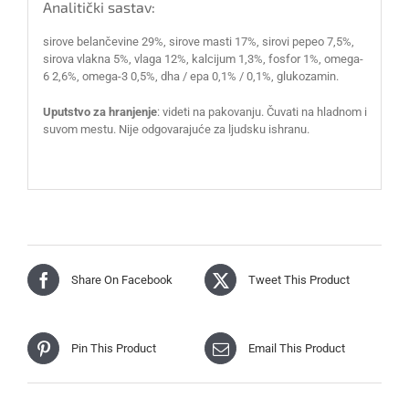
Analitički sastav:
sirove belančevine 29%, sirove masti 17%, sirovi pepeo 7,5%,
sirova vlakna 5%, vlaga 12%, kalcijum 1,3%, fosfor 1%, omega-
6 2,6%, omega-3 0,5%, dha / epa 0,1% / 0,1%, glukozamin.
Uputstvo za hranjenje
: videti na pakovanju. Čuvati na hladnom i
suvom mestu. Nije odgovarajuće za ljudsku ishranu.
Share On Facebook
Tweet This Product
Pin This Product
Email This Product