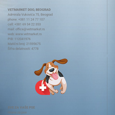
VETMARKET DOO, BEOGRAD
Admirala Vukovića 75, Beograd
phone: +381 11 24 77 107
cell: +381 69 34 22 353
mail:
office@vetmarket.rs
web:
www.vetmarket.rs
PIB: 112041976
Matični broj: 21595675
Šifra delatnosti: 4778
SVE ZA VAŠE PSE
Hrana za pse