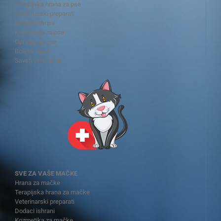
Terapijska hrana za pse
Veterinarski preparati
Dodaci ishrani
Kozmetika za pse
Oprema za pse
Bolesti pasa
Saveti veterinara
SVE ZA VAŠE MAČKE
Hrana za mačke
Terapijska hrana za mačke
Veterinarski preparati
Dodaci ishrani
Kozmetika za mačke