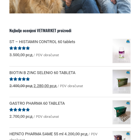
Najbolje ocenjeni VETMARKET proizvodi
ST – HISTAMIN CONTROL 60 tablets
Ocenjeno
3.500,00
рсд
/ PDV obračunat
sa
5.00
od 5
BIOTIN B ZINC SELENIO 60 TABLETA
Originalna
Trenutna
Ocenjeno
2.400,00
рсд
2.280,00
рсд
/ PDV obračunat
sa
5.00
od 5
cena
cena
je
je:
bila:
2.280,00 рсд.
GASTRO PHARMA 60 TABLETA
2.400,00 рсд.
Ocenjeno
2.700,00
рсд
/ PDV obračunat
sa
5.00
od 5
HEPATO PHARMA SAME 55 ml
4.200,00
рсд
/ PDV