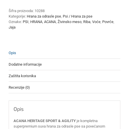
&
AGILITY
Šifra proizvoda:
10288
11.4kg
Kategorije:
Hrana za odrasle pse
,
Psi / Hrana za pse
količina
Oznake:
PSI
,
HRANA
,
ACANA
,
Živinsko meso
,
Riba
,
Voće
,
Povrće
,
Jaja
Opis
Dodatne informacije
Zaštita korisnika
Recenzije (0)
Opis
ACANA HERITAGE SPORT & AGILITY
je kompletna
superpremium suva hrana za odrasle pse sa povećanom