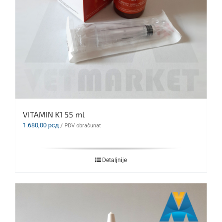
VITAMIN K1 55 ml
1.680,00
рсд
/ PDV obračunat
Detaljnije