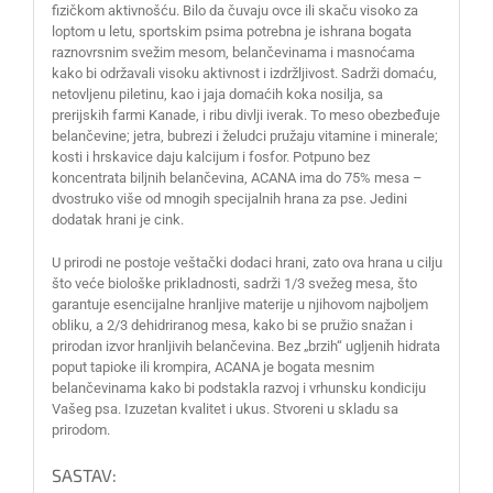
fizičkom aktivnošću. Bilo da čuvaju ovce ili skaču visoko za
loptom u letu, sportskim psima potrebna je ishrana bogata
raznovrsnim svežim mesom, belančevinama i masnoćama
kako bi održavali visoku aktivnost i izdržljivost. Sadrži domaću,
netovljenu piletinu, kao i jaja domaćih koka nosilja, sa
prerijskih farmi Kanade, i ribu divlji iverak. To meso obezbeđuje
belančevine; jetra, bubrezi i želudci pružaju vitamine i minerale;
kosti i hrskavice daju kalcijum i fosfor. Potpuno bez
koncentrata biljnih belančevina, ACANA ima do 75% mesa –
dvostruko više od mnogih specijalnih hrana za pse. Jedini
dodatak hrani je cink.
U prirodi ne postoje veštački dodaci hrani, zato ova hrana u cilju
što veće biološke prikladnosti, sadrži 1/3 svežeg mesa, što
garantuje esencijalne hranljive materije u njihovom najboljem
obliku, a 2/3 dehidriranog mesa, kako bi se pružio snažan i
prirodan izvor hranljivih belančevina. Bez „brzih“ ugljenih hidrata
poput tapioke ili krompira, ACANA je bogata mesnim
belančevinama kako bi podstakla razvoj i vrhunsku kondiciju
Vašeg psa. Izuzetan kvalitet i ukus. Stvoreni u skladu sa
prirodom.
SASTAV: