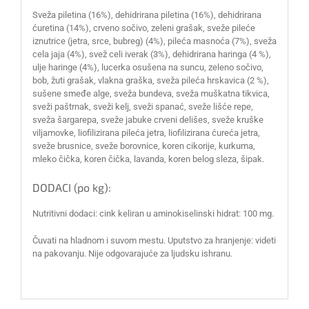
Sveža piletina (16%), dehidrirana piletina (16%), dehidrirana
ćuretina (14%), crveno sočivo, zeleni grašak, sveže pileće
iznutrice (jetra, srce, bubreg) (4%), pileća masnoća (7%), sveža
cela jaja (4%), svež celi iverak (3%), dehidrirana haringa (4 %),
ulje haringe (4%), lucerka osušena na suncu, zeleno sočivo,
bob, žuti grašak, vlakna graška, sveža pileća hrskavica (2 %),
sušene smeđe alge, sveža bundeva, sveža muškatna tikvica,
sveži paštrnak, sveži kelj, sveži spanać, sveže lišće repe,
sveža šargarepa, sveže jabuke crveni delišes, sveže kruške
viljamovke, liofilizirana pileća jetra, liofilizirana ćureća jetra,
sveže brusnice, sveže borovnice, koren cikorije, kurkuma,
mleko čička, koren čička, lavanda, koren belog sleza, šipak.
DODACI (po kg):
Nutritivni dodaci: cink keliran u aminokiselinski hidrat: 100 mg.
Čuvati na hladnom i suvom mestu. Uputstvo za hranjenje: videti
na pakovanju. Nije odgovarajuće za ljudsku ishranu.