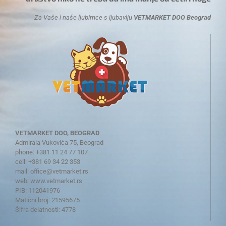
Za Vaše i naše ljubimce s ljubavlju
VETMARKET DOO Beograd
VETMARKET DOO, BEOGRAD
Admirala Vukovića 75, Beograd
phone: +381 11 24 77 107
cell: +381 69 34 22 353
mail:
office@vetmarket.rs
web:
www.vetmarket.rs
PIB: 112041976
Matični broj: 21595675
Šifra delatnosti: 4778