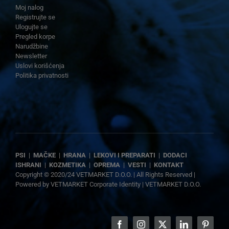
Moj nalog
Registrujte se
Ulogujte se
Pregled korpe
Narudžbine
Newsletter
Uslovi korišćenja
Politika privatnosti
PSI
|
MAČKE
|
HRANA
|
LEKOVI I PREPARATI
|
DODACI
ISHRANI
|
KOZMETIKA
|
OPREMA
|
VESTI
|
KONTAKT
Copyright © 2020/24 VETMARKET D.O.O. | All Rights Reserved |
Powered by
VETMARKET Corporate Identity
|
VETMARKET D.O.O.