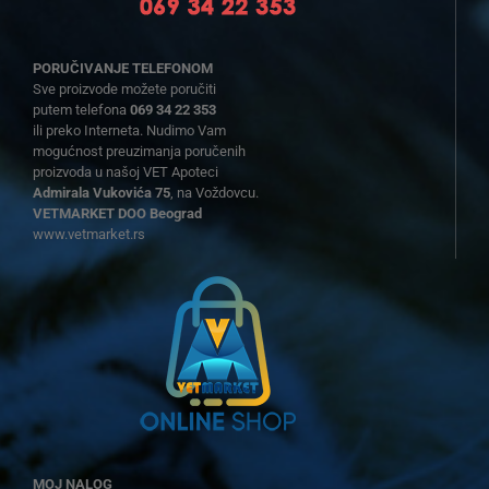
PORUČIVANJE TELEFONOM
Sve proizvode možete poručiti
putem telefona
069 34 22 353
ili preko Interneta. Nudimo Vam
mogućnost preuzimanja poručenih
proizvoda u našoj VET Apoteci
Admirala Vukovića 75
, na Voždovcu.
VETMARKET DOO Beograd
www.vetmarket.rs
MOJ NALOG