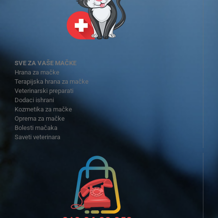
SVE ZA VAŠE MAČKE
Hrana za mačke
Terapijska hrana za mačke
Veterinarski preparati
Dodaci ishrani
Kozmetika za mačke
Oprema za mačke
Bolesti mačaka
Saveti veterinara