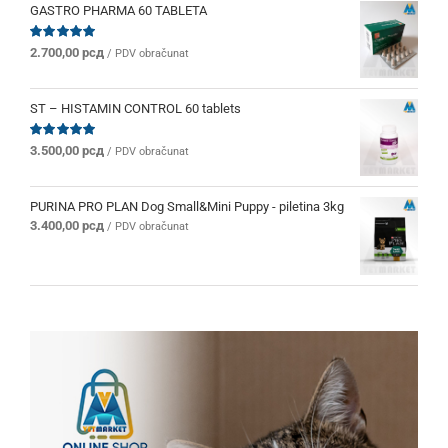
bila:
2.280,00 рсд.
GASTRO PHARMA 60 TABLETA
2.400,00 рсд.
Ocenjeno
2.700,00
рсд
/ PDV obračunat
sa
5.00
od 5
ST – HISTAMIN CONTROL 60 tablets
Ocenjeno
3.500,00
рсд
/ PDV obračunat
sa
5.00
od 5
PURINA PRO PLAN Dog Small&Mini Puppy - piletina 3kg
3.400,00
рсд
/ PDV obračunat