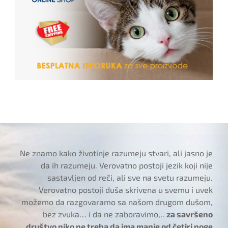
Ne znamo kako životinje razumeju stvari, ali jasno je
da ih razumeju. Verovatno postoji jezik koji nije
sastavljen od reči, ali sve na svetu razumeju.
Verovatno postoji duša skrivena u svemu i uvek
možemo da razgovaramo sa našom drugom dušom,
bez zvuka… i da ne zaboravimo,..
za savršeno
društvo niko ne treba da ima manje od četiri noge