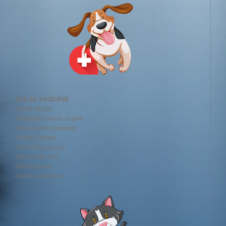
SVE ZA VAŠE PSE
Hrana za pse
Terapijska hrana za pse
Veterinarski preparati
Dodaci ishrani
Kozmetika za pse
Oprema za pse
Bolesti pasa
Saveti veterinara