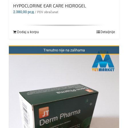
HYPOCLORINE EAR CARE HIDROGEL
2.380,00
рсд
/ PDV obračunat
Dodaj u korpu
Detaljnije
Trenutno nije na zalihama