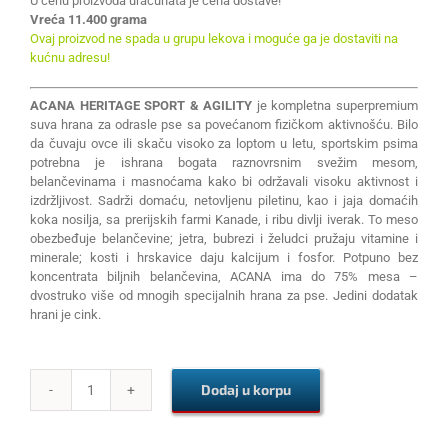
U cenu proizvoda uračunata je cena dostave!
Vreća 11.400 grama
Ovaj proizvod ne spada u grupu lekova i moguće ga je dostaviti na
kućnu adresu!
ACANA HERITAGE SPORT & AGILITY
je kompletna superpremium
suva hrana za odrasle pse sa povećanom fizičkom aktivnošću. Bilo
da čuvaju ovce ili skaču visoko za loptom u letu, sportskim psima
potrebna je ishrana bogata raznovrsnim svežim mesom,
belančevinama i masnoćama kako bi održavali visoku aktivnost i
izdržljivost. Sadrži domaću, netovljenu piletinu, kao i jaja domaćih
koka nosilja, sa prerijskih farmi Kanade, i ribu divlji iverak. To meso
obezbeđuje belančevine; jetra, bubrezi i želudci pružaju vitamine i
minerale; kosti i hrskavice daju kalcijum i fosfor. Potpuno bez
koncentrata biljnih belančevina, ACANA ima do 75% mesa –
dvostruko više od mnogih specijalnih hrana za pse. Jedini dodatak
hrani je cink.
Dodaj u korpu
ACANA
HERITAGE
SPORT