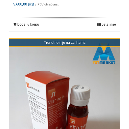
3.600,00
рсд
/ PDV obračunat
Dodaj u korpu
Detaljnije
Trenutno nije na zalihama