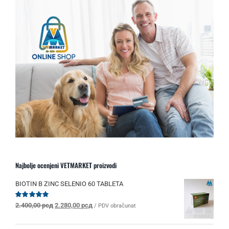
Najbolje ocenjeni VETMARKET proizvodi
BIOTIN B ZINC SELENIO 60 TABLETA
Originalna
Trenutna
Ocenjeno
2.400,00
рсд
2.280,00
рсд
/ PDV obračunat
sa
5.00
od 5
cena
cena
je
je: