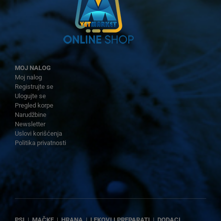
MOJ NALOG
Moj nalog
Registrujte se
Ulogujte se
Pregled korpe
Narudžbine
Newsletter
Uslovi korišćenja
Politika privatnosti
PSI
|
MAČKE
|
HRANA
|
LEKOVI I PREPARATI
|
DODACI