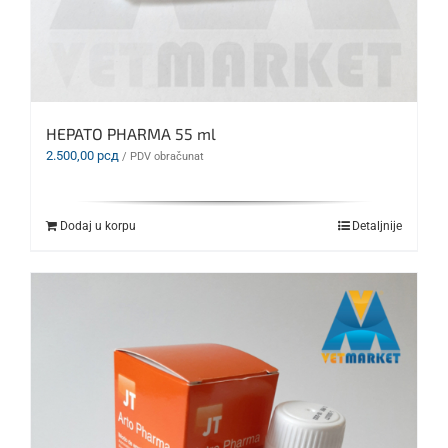
HEPATO PHARMA 55 ml
2.500,00
рсд
/ PDV obračunat
Dodaj u korpu
Detaljnije