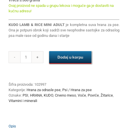
Vreća 3.000 grama
Ovaj proizvod ne spada u grupu lekova i moguće ga je dostaviti na
kućnu adresu!
KUDO LAMB & RICE MINI ADULT
je kompletna suva hrana za pse.
Ona je potpuni obrok koji sadrži sve neophodne sastojke za odraslog
psa male rase od godinu dana i starije
Dodaj u korpu
KUDO
LAMB
&
RICE
MINI
Šifra proizvoda:
102997
ADULT
Kategorije:
Hrana za odrasle pse
,
Psi / Hrana za pse
3kg
Oznake:
PSI
,
HRANA
,
KUDO
,
Crveno meso
,
Voće
,
Povrće
,
Žitarice
,
količina
Vitamini i minerali
Opis