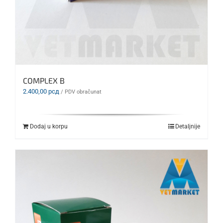
COMPLEX B
2.400,00
рсд
/ PDV obračunat
Dodaj u korpu
Detaljnije