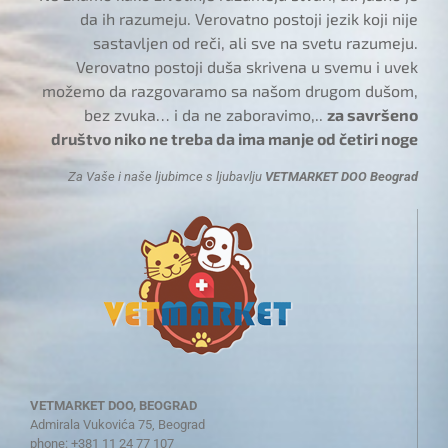
da ih razumeju. Verovatno postoji jezik koji nije
sastavljen od reči, ali sve na svetu razumeju.
Verovatno postoji duša skrivena u svemu i uvek
možemo da razgovaramo sa našom drugom dušom,
bez zvuka… i da ne zaboravimo,..
za savršeno
društvo niko ne treba da ima manje od četiri noge
Za Vaše i naše ljubimce s ljubavlju
VETMARKET DOO Beograd
VETMARKET DOO, BEOGRAD
Admirala Vukovića 75, Beograd
phone: +381 11 24 77 107