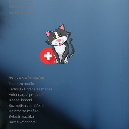
Oprema za pse
Bolesti pasa
Saveti veterinara
SVE ZA VAŠE MAČKE
Hrana za mačke
Terapijska hrana za mačke
Veterinarski preparati
Dodaci ishrani
Kozmetika za mačke
Oprema za mačke
Bolesti mačaka
Saveti veterinara