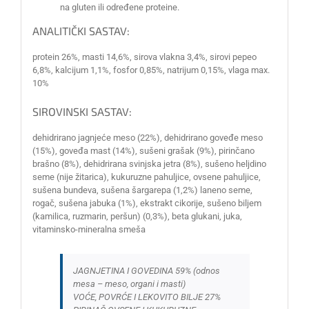
na gluten ili određene proteine.
ANALITIČKI SASTAV:
protein 26%, masti 14,6%, sirova vlakna 3,4%, sirovi pepeo
6,8%, kalcijum 1,1%, fosfor 0,85%, natrijum 0,15%, vlaga max.
10%
SIROVINSKI SASTAV:
dehidrirano jagnjeće meso (22%), dehidrirano goveđe meso
(15%), goveđa mast (14%), sušeni grašak (9%), pirinčano
brašno (8%), dehidrirana svinjska jetra (8%), sušeno heljdino
seme (nije žitarica), kukuruzne pahuljice, ovsene pahuljice,
sušena bundeva, sušena šargarepa (1,2%) laneno seme,
rogač, sušena jabuka (1%), ekstrakt cikorije, sušeno biljem
(kamilica, ruzmarin, peršun) (0,3%), beta glukani, juka,
vitaminsko-mineralna smeša
JAGNJETINA I GOVEDINA 59% (odnos
mesa – meso, organi i masti)
VOĆE, POVRĆE I LEKOVITO BILJE 27%