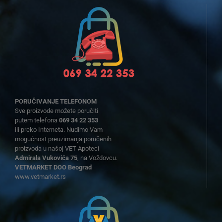
PORUČIVANJE TELEFONOM
Sve proizvode možete poručiti
putem telefona
069 34 22 353
ili preko Interneta. Nudimo Vam
mogućnost preuzimanja poručenih
proizvoda u našoj VET Apoteci
Admirala Vukovića 75
, na Voždovcu.
VETMARKET DOO Beograd
www.vetmarket.rs