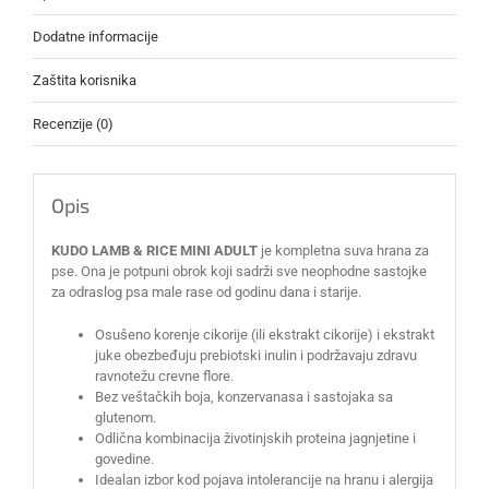
Dodatne informacije
Zaštita korisnika
Recenzije (0)
Opis
KUDO LAMB & RICE MINI ADULT
je kompletna suva hrana za
pse. Ona je potpuni obrok koji sadrži sve neophodne sastojke
za odraslog psa male rase od godinu dana i starije.
Osušeno korenje cikorije (ili ekstrakt cikorije) i ekstrakt
juke obezbeđuju prebiotski inulin i podržavaju zdravu
ravnotežu crevne flore.
Bez veštačkih boja, konzervanasa i sastojaka sa
glutenom.
Odlična kombinacija životinjskih proteina jagnjetine i
govedine.
Idealan izbor kod pojava intolerancije na hranu i alergija