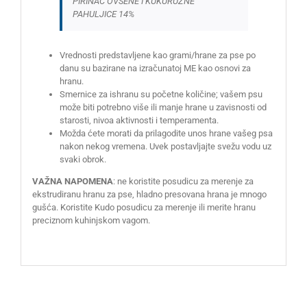
PIRINAČ OVSENE I KUKURUZNE
PAHULJICE 14%
Vrednosti predstavljene kao grami/hrane za pse po
danu su bazirane na izračunatoj ME kao osnovi za
hranu.
Smernice za ishranu su početne količine; vašem psu
može biti potrebno više ili manje hrane u zavisnosti od
starosti, nivoa aktivnosti i temperamenta.
Možda ćete morati da prilagodite unos hrane vašeg psa
nakon nekog vremena. Uvek postavljajte svežu vodu uz
svaki obrok.
VAŽNA NAPOMENA
: ne koristite posudicu za merenje za
ekstrudiranu hranu za pse, hladno presovana hrana je mnogo
gušća. Koristite Kudo posudicu za merenje ili merite hranu
preciznom kuhinjskom vagom.