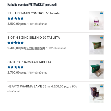
Najbolje ocenjeni VETMARKET proizvodi
ST – HISTAMIN CONTROL 60 tablets
Ocenjeno
3.500,00
рсд
/ PDV obračunat
sa
5.00
od 5
BIOTIN B ZINC SELENIO 60 TABLETA
Originalna
Trenutna
Ocenjeno
2.400,00
рсд
2.280,00
рсд
/ PDV obračunat
sa
5.00
od 5
cena
cena
je
je:
bila:
2.280,00 рсд.
GASTRO PHARMA 60 TABLETA
2.400,00 рсд.
Ocenjeno
2.700,00
рсд
/ PDV obračunat
sa
5.00
od 5
HEPATO PHARMA SAME 55 ml
4.200,00
рсд
/ PDV
obračunat