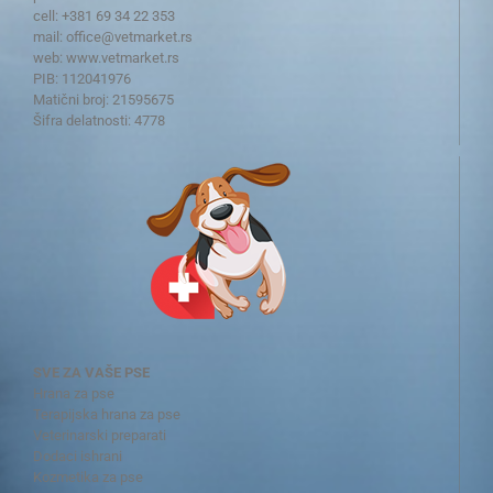
cell: +381 69 34 22 353
mail:
office@vetmarket.rs
web:
www.vetmarket.rs
PIB: 112041976
Matični broj: 21595675
Šifra delatnosti: 4778
SVE ZA VAŠE PSE
Hrana za pse
Terapijska hrana za pse
Veterinarski preparati
Dodaci ishrani
Kozmetika za pse