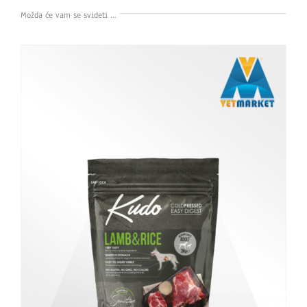
Možda će vam se svideti …