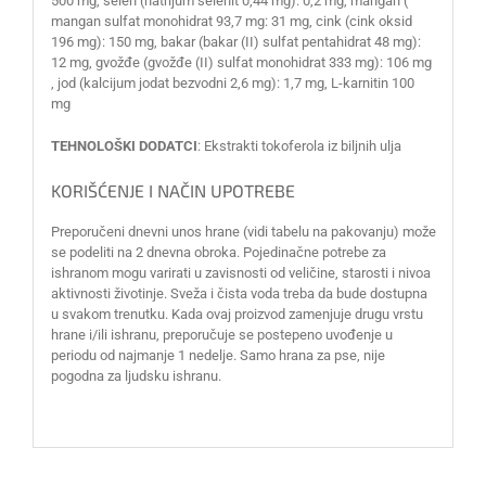
500 mg, selen (natrijum selenit 0,44 mg): 0,2 mg, mangan (
mangan sulfat monohidrat 93,7 mg: 31 mg, cink (cink oksid
196 mg): 150 mg, bakar (bakar (II) sulfat pentahidrat 48 mg):
12 mg, gvožđe (gvožđe (II) sulfat monohidrat 333 mg): 106 mg
, jod (kalcijum jodat bezvodni 2,6 mg): 1,7 mg, L-karnitin 100
mg
TEHNOLOŠKI DODATCI
: Ekstrakti tokoferola iz biljnih ulja
KORIŠĆENJE I NAČIN UPOTREBE
Preporučeni dnevni unos hrane (vidi tabelu na pakovanju) može
se podeliti na 2 dnevna obroka. Pojedinačne potrebe za
ishranom mogu varirati u zavisnosti od veličine, starosti i nivoa
aktivnosti životinje. Sveža i čista voda treba da bude dostupna
u svakom trenutku. Kada ovaj proizvod zamenjuje drugu vrstu
hrane i/ili ishranu, preporučuje se postepeno uvođenje u
periodu od najmanje 1 nedelje. Samo hrana za pse, nije
pogodna za ljudsku ishranu.