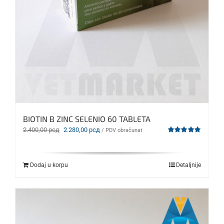
BIOTIN B ZINC SELENIO 60 TABLETA
Originalna
Trenutna
2.400,00
рсд
2.280,00
рсд
/ PDV obračunat
cena
cena
Ocenjeno
sa
5.00
od 5
je
je:
bila:
2.280,00 рсд.
Dodaj u korpu
Detaljnije
2.400,00 рсд.