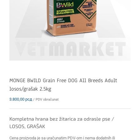
MONGE BWILD Grain Free DOG All Breeds Adult
losos/grašak 2.5kg
3.800,00
рсд
/ PDV obračunat
Kompletna hrana bez žitarica za odrasle pse /
LOSOS, GRAŠAK
Cena proizvoda je sa uračunatim PDV-om i nema dodatnih ili