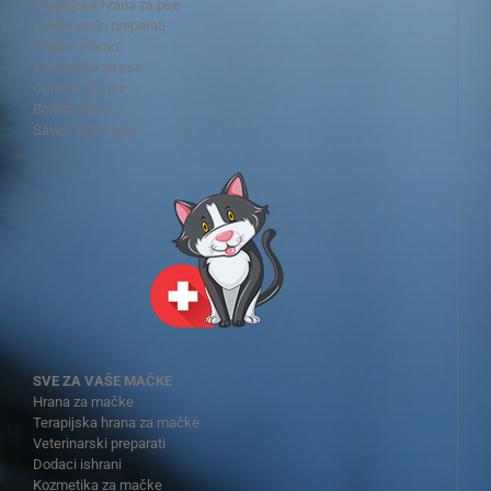
Terapijska hrana za pse
Veterinarski preparati
Dodaci ishrani
Kozmetika za pse
Oprema za pse
Bolesti pasa
Saveti veterinara
SVE ZA VAŠE MAČKE
Hrana za mačke
Terapijska hrana za mačke
Veterinarski preparati
Dodaci ishrani
Kozmetika za mačke