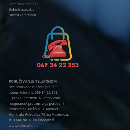
Oprema za mačke
Bolesti mačaka
Saveti veterinara
PORUČIVANJE TELEFONOM
Sve proizvode možete poručiti
putem telefona
069 34 22 353
ili preko Interneta. Nudimo Vam
mogućnost preuzimanja poručenih
proizvoda u našoj VET Apoteci
Admirala Vukovića 75
, na Voždovcu.
VETMARKET DOO Beograd
www.vetmarket.rs