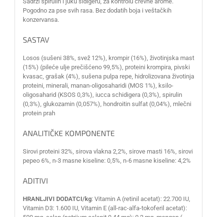
Sadrži spirulin i juku šidigeru, za kontrolu crevne arome.
Pogodno za pse svih rasa. Bez dodatih boja i veštačkih
konzervansa.
SASTAV
Losos (sušeni 38%, svež 12%), krompir (16%), životinjska mast
(15%) (pileće ulje prečišćeno 99,5%), proteini krompira, pivski
kvasac, grašak (4%), sušena pulpa repe, hidrolizovana životinja
proteini, minerali, manan-oligosaharidi (MOS 1%), ksilo-
oligosaharid (KSOS 0,3%), iucca schidigera (0,3%), spirulin
(0,3%), glukozamin (0,057%), hondroitin sulfat (0,04%), mlečni
protein prah
ANALITIČKE KOMPONENTE
Sirovi proteini 32%, sirova vlakna 2,2%, sirove masti 16%, sirovi
pepeo 6%, n-3 masne kiseline: 0,5%, n-6 masne kiseline: 4,2%
ADITIVI
HRANLJIVI DODATCI/kg
: Vitamin A (retinil acetat): 22.700 IU,
Vitamin D3: 1.600 IU, Vitamin E (all-rac-alfa-tokoferil acetat):