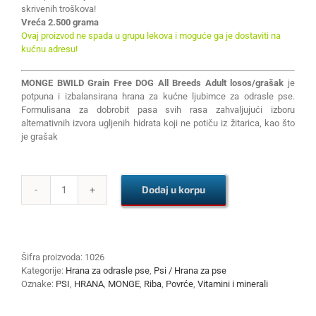
skrivenih troškova!
Vreća 2.500 grama
Ovaj proizvod ne spada u grupu lekova i moguće ga je dostaviti na
kućnu adresu!
MONGE BWILD Grain Free DOG All Breeds Adult losos/grašak
je
potpuna i izbalansirana hrana za kućne ljubimce za odrasle pse.
Formulisana za dobrobit pasa svih rasa zahvaljujući izboru
alternativnih izvora ugljenih hidrata koji ne potiču iz žitarica, kao što
je grašak
Dodaj u korpu
MONGE
BWILD
Grain
Free
DOG
Šifra proizvoda:
1026
All
Kategorije:
Hrana za odrasle pse
,
Psi / Hrana za pse
Breeds
Oznake:
PSI
,
HRANA
,
MONGE
,
Riba
,
Povrće
,
Vitamini i minerali
Adult
losos/grašak
2.5kg