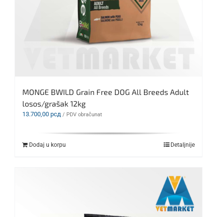
MONGE BWILD Grain Free DOG All Breeds Adult
losos/grašak 12kg
13.700,00
рсд
/ PDV obračunat
Dodaj u korpu
Detaljnije