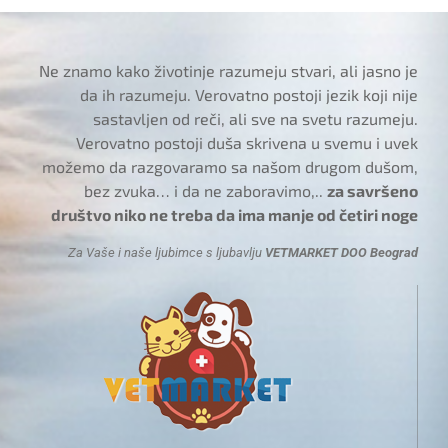
Ne znamo kako životinje razumeju stvari, ali jasno je
da ih razumeju. Verovatno postoji jezik koji nije
sastavljen od reči, ali sve na svetu razumeju.
Verovatno postoji duša skrivena u svemu i uvek
možemo da razgovaramo sa našom drugom dušom,
bez zvuka… i da ne zaboravimo,..
za savršeno
društvo niko ne treba da ima manje od četiri noge
Za Vaše i naše ljubimce s ljubavlju
VETMARKET DOO Beograd