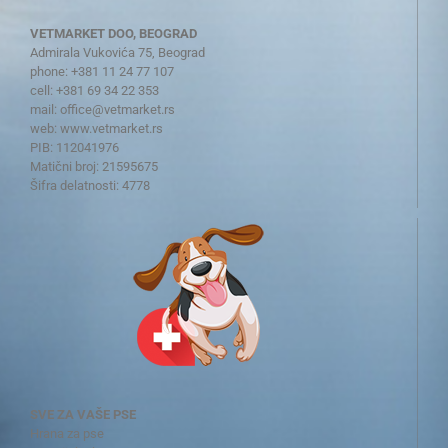
VETMARKET DOO, BEOGRAD
Admirala Vukovića 75, Beograd
phone: +381 11 24 77 107
cell: +381 69 34 22 353
mail:
office@vetmarket.rs
web:
www.vetmarket.rs
PIB: 112041976
Matični broj: 21595675
Šifra delatnosti: 4778
SVE ZA VAŠE PSE
Hrana za pse