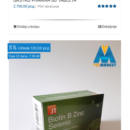
2.700,00
рсд
/ PDV obračunat
Ocenjeno
sa
5.00
od 5
Dodaj u korpu
Detaljnije
5
%
Ušteda
120,00 рсд
Traje
22 dana, 7:39:46