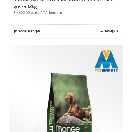
guska 12kg
10.800,00
рсд
/ PDV obračunat
Dodaj u korpu
Detaljnije