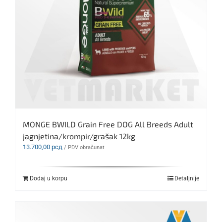
MONGE BWILD Grain Free DOG All Breeds Adult
jagnjetina/krompir/grašak 12kg
13.700,00
рсд
/ PDV obračunat
Dodaj u korpu
Detaljnije