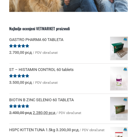
Najbolje ocenjeni VETMARKET proizvodi
GASTRO PHARMA 60 TABLETA
Ocenjeno
2.700,00
рсд
/ PDV obračunat
sa
5.00
od 5
ST – HISTAMIN CONTROL 60 tablets
Ocenjeno
3.500,00
рсд
/ PDV obračunat
sa
5.00
od 5
BIOTIN B ZINC SELENIO 60 TABLETA
Originalna
Trenutna
Ocenjeno
2.400,00
рсд
2.280,00
рсд
/ PDV obračunat
sa
5.00
od 5
cena
cena
je
je:
bila:
2.280,00 рсд.
HSPC KITTEN TUNA 1.5kg
3.200,00
рсд
/ PDV obračunat
2.400,00 рсд.