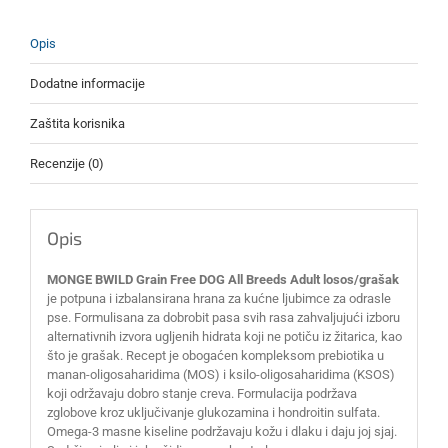
količina
Opis
Dodatne informacije
Zaštita korisnika
Recenzije (0)
Opis
MONGE BWILD Grain Free DOG All Breeds Adult losos/grašak
je potpuna i izbalansirana hrana za kućne ljubimce za odrasle
pse. Formulisana za dobrobit pasa svih rasa zahvaljujući izboru
alternativnih izvora ugljenih hidrata koji ne potiču iz žitarica, kao
što je grašak. Recept je obogaćen kompleksom prebiotika u
manan-oligosaharidima (MOS) i ksilo-oligosaharidima (KSOS)
koji održavaju dobro stanje creva. Formulacija podržava
zglobove kroz uključivanje glukozamina i hondroitin sulfata.
Omega-3 masne kiseline podržavaju kožu i dlaku i daju joj sjaj.