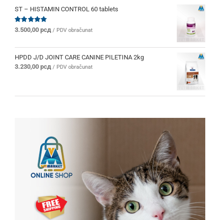
ST – HISTAMIN CONTROL 60 tablets
Ocenjeno
3.500,00
рсд
/ PDV obračunat
sa
5.00
od 5
HPDD J/D JOINT CARE CANINE PILETINA 2kg
3.230,00
рсд
/ PDV obračunat