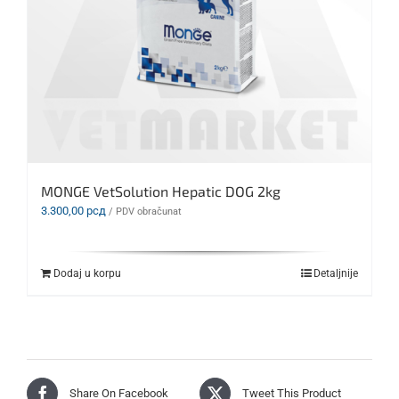
MONGE VetSolution Hepatic DOG 2kg
3.300,00
рсд
/ PDV obračunat
Dodaj u korpu
Detaljnije
Share On Facebook
Tweet This Product