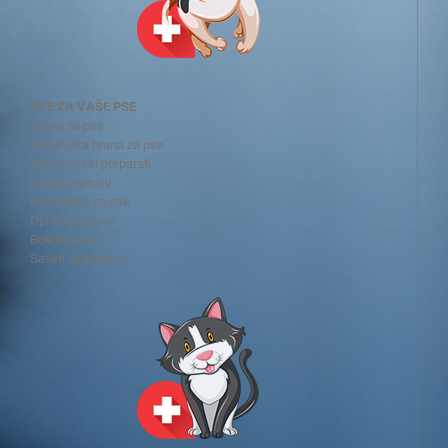
SVE ZA VAŠE PSE
Hrana za pse
Terapijska hrana za pse
Veterinarski preparati
Dodaci ishrani
Kozmetika za pse
Oprema za pse
Bolesti pasa
Saveti veterinara