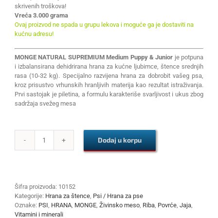
skrivenih troškova!
Vreća 3.000 grama
Ovaj proizvod ne spada u grupu lekova i moguće ga je dostaviti na
kućnu adresu!
MONGE NATURAL SUPREMIUM Medium Puppy & Junior
je potpuna
i izbalansirana dehidrirana hrana za kućne ljubimce, štence srednjih
rasa (10-32 kg). Specijalno razvijena hrana za dobrobit vašeg psa,
kroz prisustvo vrhunskih hranljivih materija kao rezultat istraživanja.
Prvi sastojak je piletina, a formulu karakteriše svarljivost i ukus zbog
sadržaja svežeg mesa
Dodaj u korpu
MONGE
NATURAL
SUPREMIUM
Medium
Puppy
Šifra proizvoda:
10152
&
Kategorije:
Hrana za štence
,
Psi / Hrana za pse
Junior
Oznake:
PSI
,
HRANA
,
MONGE
,
Živinsko meso
,
Riba
,
Povrće
,
Jaja
,
piletina
Vitamini i minerali
3kg