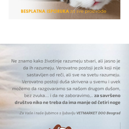
Ne znamo kako životinje razumeju stvari, ali jasno je
da ih razumeju. Verovatno postoji jezik koji nije
sastavljen od reči, ali sve na svetu razumeju.
Verovatno postoji duša skrivena u svemu i uvek
možemo da razgovaramo sa našom drugom dušom,
bez zvuka… i da ne zaboravimo,..
za savršeno
društvo niko ne treba da ima manje od četiri noge
Za Vaše i naše ljubimce s ljubavlju
VETMARKET DOO Beograd