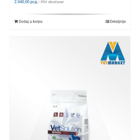
2.340,00
рсд
/ PDV obračunat
Dodaj u korpu
Detaljnije