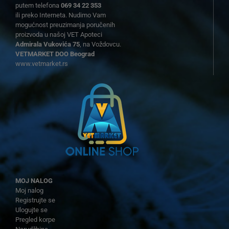
putem telefona
069 34 22 353
ili preko Interneta. Nudimo Vam
mogućnost preuzimanja poručenih
proizvoda u našoj VET Apoteci
Admirala Vukovića 75
, na Voždovcu.
VETMARKET DOO Beograd
www.vetmarket.rs
MOJ NALOG
Moj nalog
Registrujte se
Ulogujte se
Pregled korpe