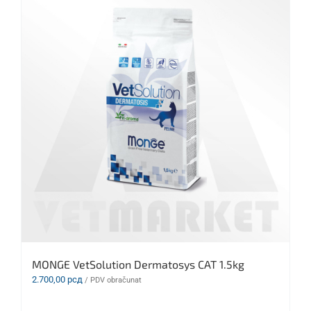
MONGE VetSolution Dermatosys CAT 1.5kg
2.700,00
рсд
/ PDV obračunat