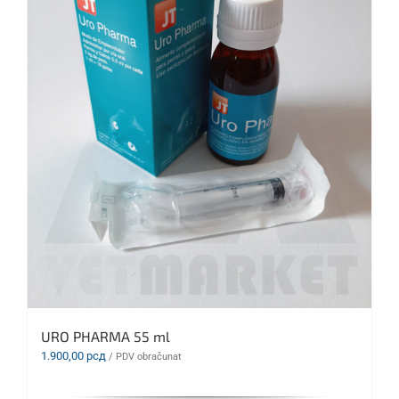
URO PHARMA 55 ml
1.900,00
рсд
/ PDV obračunat