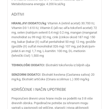
Metabolizovana energija: 4.200 kcal/kg
ADITIVI
HRANLJIVI DODATCI/kg
: Vitamin A (retinil acetat) 30.700 IU,
Vitamin D3 1.610 IU, Vitamin E (all-rac-alfa-tokoferil-acetat) 72
mg, selen (natrijum selenit 0.4 mg) 0.2 mg, mangan (manganat
monohidrat su 99 mg) 32 mg, cink (cinkov oksid 187 mg) 150
mg, bakar (bakar (II) sulfat pentahidrat 50 mg) 12 mg, gvožđe
(gvožđe (II) sulfat monohidrat 326 mg) 107 mg, jod (kalcijum-
jodat.6 an mg) 1,7 mg, L-karnitin: 100 mg, DL-metionin
(tehnički čist) 1,500 mg
TEHNOLOŠKI DODATCI
: Ekstrakti tokoferola iz biljnih ulja
SENZORNI DODATCI
: Ekstrakt kestena (Castanea sativa) 20
mg/kg, Ekstrakt artičoke (Cinara scolimus L.) 300 mg/kg
KORIŠĆENJE I NAČIN UPOTREBE
Preporučeni dnevni unos hrane može se podeliti na 3 ili više
dnevnih obroka. Pojedinačne potrebe za ishranom mogu
varirati u zavisnosti od veličine, starosti i nivoa aktivnosti