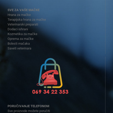
SVE ZA VAŠE MAČKE
Hrana za mačke
Terapijska hrana za mačke
Veterinarski preparati
Dodaci ishrani
Kozmetika za mačke
Oprema za mačke
Bolesti mačaka
Saveti veterinara
PORUČIVANJE TELEFONOM
Sve proizvode možete poručiti