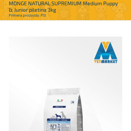
MONGE NATURAL SUPREMIUM Medium Puppy
& Junior piletina 3kg
Primena proizvoda: PSI