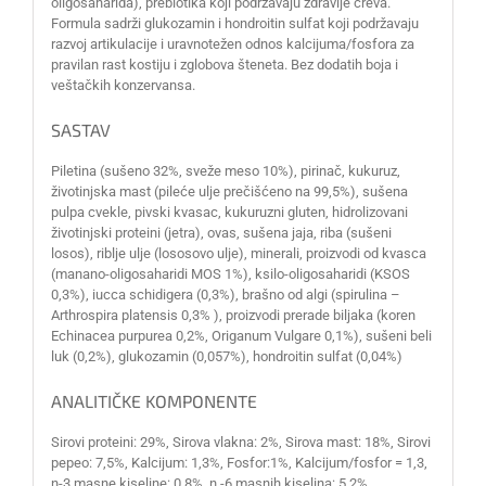
oligosaharida), prebiotika koji podržavaju zdravlje creva.
Formula sadrži glukozamin i hondroitin sulfat koji podržavaju
razvoj artikulacije i uravnotežen odnos kalcijuma/fosfora za
pravilan rast kostiju i zglobova šteneta. Bez dodatih boja i
veštačkih konzervansa.
SASTAV
Piletina (sušeno 32%, sveže meso 10%), pirinač, kukuruz,
životinjska mast (pileće ulje prečišćeno na 99,5%), sušena
pulpa cvekle, pivski kvasac, kukuruzni gluten, hidrolizovani
životinjski proteini (jetra), ovas, sušena jaja, riba (sušeni
losos), riblje ulje (lososovo ulje), minerali, proizvodi od kvasca
(manano-oligosaharidi MOS 1%), ksilo-oligosaharidi (KSOS
0,3%), iucca schidigera (0,3%), brašno od algi (spirulina –
Arthrospira platensis 0,3% ), proizvodi prerade biljaka (koren
Echinacea purpurea 0,2%, Origanum Vulgare 0,1%), sušeni beli
luk (0,2%), glukozamin (0,057%), hondroitin sulfat (0,04%)
ANALITIČKE KOMPONENTE
Sirovi proteini: 29%, Sirova vlakna: 2%, Sirova mast: 18%, Sirovi
pepeo: 7,5%, Kalcijum: 1,3%, Fosfor:1%, Kalcijum/fosfor = 1,3,
n-3 masne kiseline: 0,8%, n -6 masnih kiselina: 5,2%.