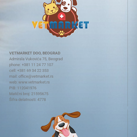
VETMARKET DOO, BEOGRAD
Admirala Vukovića 75, Beograd
phone: +381 11 24 77 107
cell: +381 69 34 22 353
mail:
office@vetmarket.rs
web:
www.vetmarket.rs
PIB: 112041976
Matični broj: 21595675
Šifra delatnosti: 4778