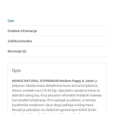
količina
Opis
Dodatne informacije
Zaštita korisnika
Recenzije (0)
Opis
MONGE NATURAL SUPREMIUM Medium Puppy & Junior
je
potpuna i izbalansirana dehidrirana hrana za kućne ljubimce,
štence srednjih rasa (10-32 kg). Specijalno razvijena hrana za
dobrobit vašeg psa, kroz prisustvo vrhunskih hranljivih materija
kao rezultat istraživanja. Prvi sastojak je piletina, a formulu
karakteriše svarljivost i ukus zbog sadržaja svežeg mesa.
Recept je poboljšan sa sledećom generacijom KSOS (ksilo-