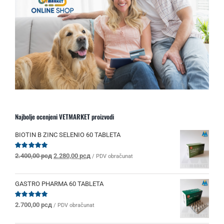
Najbolje ocenjeni VETMARKET proizvodi
BIOTIN B ZINC SELENIO 60 TABLETA
Originalna
Trenutna
Ocenjeno
2.400,00
рсд
2.280,00
рсд
/ PDV obračunat
sa
5.00
od 5
cena
cena
je
je:
bila:
2.280,00 рсд.
GASTRO PHARMA 60 TABLETA
2.400,00 рсд.
Ocenjeno
2.700,00
рсд
/ PDV obračunat
sa
5.00
od 5