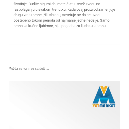
životinje. Budite sigurni da imate čistu i svežu vodu na
raspolaganju u svakom trenutku. Kada ovaj proizvod zamenjuje
drugu vrstu hrane i/ili ishranu, savetuje se da se uvodi
postepeno tokom perioda od najmanje jedne nedelje. Samo
hrana za kućne ljubimce, nije pogodna za ljudsku ishranu.
Možda će vam se svideti …