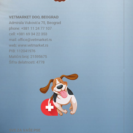
VETMARKET DOO, BEOGRAD
Admirala Vukovića 75, Beograd
phone: +381 11 24 77 107
cell: +381 69 34 22 353
mail:
office@vetmarket.rs
web:
www.vetmarket.rs
PIB: 112041976
Matični broj: 21595675
Šifra delatnosti: 4778
SVE ZA VAŠE PSE