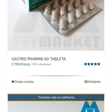
GASTRO PHARMA 60 TABLETA
2.700,00
рсд
/ PDV obračunat
Ocenjeno
sa
5.00
od 5
Dodaj u korpu
Detaljnije
Trenutno nije na zalihama