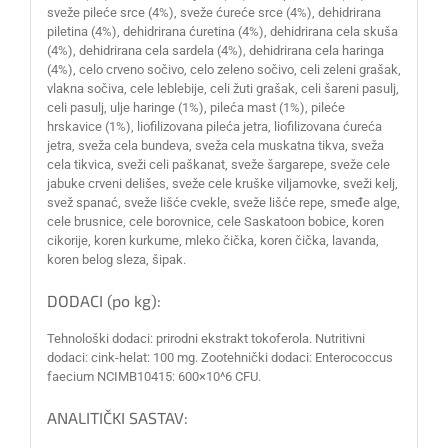
sveže pileće srce (4%), sveže ćureće srce (4%), dehidrirana
piletina (4%), dehidrirana ćuretina (4%), dehidrirana cela skuša
(4%), dehidrirana cela sardela (4%), dehidrirana cela haringa
(4%), celo crveno sočivo, celo zeleno sočivo, celi zeleni grašak,
vlakna sočiva, cele leblebije, celi žuti grašak, celi šareni pasulj,
celi pasulj, ulje haringe (1%), pileća mast (1%), pileće
hrskavice (1%), liofilizovana pileća jetra, liofilizovana ćureća
jetra, sveža cela bundeva, sveža cela muskatna tikva, sveža
cela tikvica, sveži celi paškanat, sveže šargarepe, sveže cele
jabuke crveni delišes, sveže cele kruške viljamovke, sveži kelj,
svež spanać, sveže lišće cvekle, sveže lišće repe, smeđe alge,
cele brusnice, cele borovnice, cele Saskatoon bobice, koren
cikorije, koren kurkume, mleko čička, koren čička, lavanda,
koren belog sleza, šipak.
DODACI (po kg):
Tehnološki dodaci: prirodni ekstrakt tokoferola. Nutritivni
dodaci: cink-helat: 100 mg. Zootehnički dodaci: Enterococcus
faecium NCIMB10415: 600×10^6 CFU.
ANALITIČKI SASTAV: