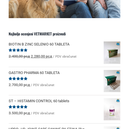
Najbolje ocenjeni VETMARKET proizvodi
BIOTIN B ZINC SELENIO 60 TABLETA
Originalna
Trenutna
Ocenjeno
2.400,00
рсд
2.280,00
рсд
/ PDV obračunat
sa
5.00
od 5
cena
cena
je
je:
bila:
2.280,00 рсд.
GASTRO PHARMA 60 TABLETA
2.400,00 рсд.
Ocenjeno
2.700,00
рсд
/ PDV obračunat
sa
5.00
od 5
ST – HISTAMIN CONTROL 60 tablets
Ocenjeno
3.500,00
рсд
/ PDV obračunat
sa
5.00
od 5