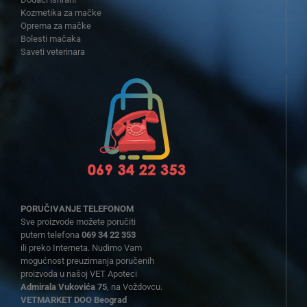
Kozmetika za mačke
Oprema za mačke
Bolesti mačaka
Saveti veterinara
PORUČIVANJE TELEFONOM
Sve proizvode možete poručiti
putem telefona
069 34 22 353
ili preko Interneta. Nudimo Vam
mogućnost preuzimanja poručenih
proizvoda u našoj VET Apoteci
Admirala Vukovića 75
, na Voždovcu.
VETMARKET DOO Beograd