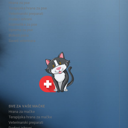
Hrana za pse
Terapijska hrana za pse
Veterinarski preparati
Dodaci ishrani
Kozmetika za pse
Oprema za pse
Bolesti pasa
Saveti veterinara
SVE ZA VAŠE MAČKE
Hrana za mačke
Terapijska hrana za mačke
Veterinarski preparati
Dodaci ishrani