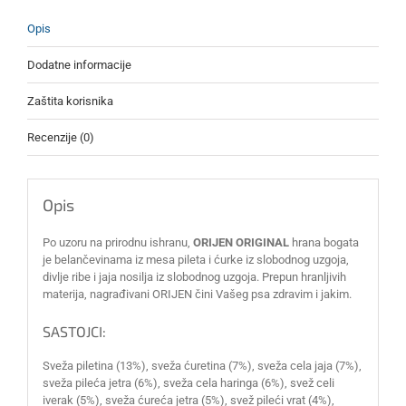
Opis
Dodatne informacije
Zaštita korisnika
Recenzije (0)
Opis
Po uzoru na prirodnu ishranu,
ORIJEN ORIGINAL
hrana bogata
je belančevinama iz mesa pileta i ćurke iz slobodnog uzgoja,
divlje ribe i jaja nosilja iz slobodnog uzgoja. Prepun hranljivih
materija, nagrađivani ORIJEN čini Vašeg psa zdravim i jakim.
SASTOJCI:
Sveža piletina (13%), sveža ćuretina (7%), sveža cela jaja (7%),
sveža pileća jetra (6%), sveža cela haringa (6%), svež celi
iverak (5%), sveža ćureća jetra (5%), svež pileći vrat (4%),