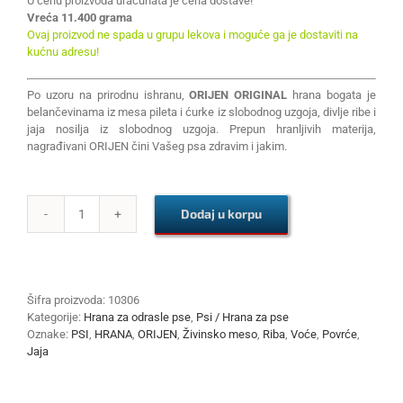
U cenu proizvoda uračunata je cena dostave!
Vreća 11.400 grama
Ovaj proizvod ne spada u grupu lekova i moguće ga je dostaviti na
kućnu adresu!
Po uzoru na prirodnu ishranu,
ORIJEN ORIGINAL
hrana bogata je
belančevinama iz mesa pileta i ćurke iz slobodnog uzgoja, divlje ribe i
jaja nosilja iz slobodnog uzgoja. Prepun hranljivih materija,
nagrađivani ORIJEN čini Vašeg psa zdravim i jakim.
Dodaj u korpu
ORIJEN
ORIGINAL
11.4kg
količina
Šifra proizvoda:
10306
Kategorije:
Hrana za odrasle pse
,
Psi / Hrana za pse
Oznake:
PSI
,
HRANA
,
ORIJEN
,
Živinsko meso
,
Riba
,
Voće
,
Povrće
,
Jaja