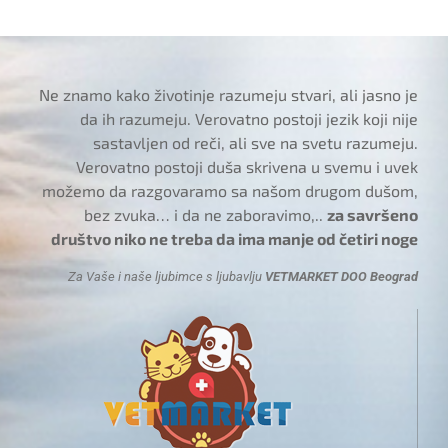
Ne znamo kako životinje razumeju stvari, ali jasno je
da ih razumeju. Verovatno postoji jezik koji nije
sastavljen od reči, ali sve na svetu razumeju.
Verovatno postoji duša skrivena u svemu i uvek
možemo da razgovaramo sa našom drugom dušom,
bez zvuka… i da ne zaboravimo,..
za savršeno
društvo niko ne treba da ima manje od četiri noge
Za Vaše i naše ljubimce s ljubavlju
VETMARKET DOO Beograd