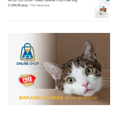
HPDD J/D JOINT CARE CANINE PILETINA 2kg
3.230,00
рсд
/ PDV obračunat