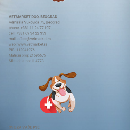
VETMARKET DOO, BEOGRAD
Admirala Vukovića 75, Beograd
phone: +381 11 24 77 107
cell: +381 69 34 22 353
mail:
office@vetmarket.rs
web:
www.vetmarket.rs
PIB: 112041976
Matični broj: 21595675
Šifra delatnosti: 4778
SVE ZA VAŠE PSE