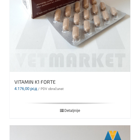
VITAMIN K1 FORTE
4.176,00
рсд
/ PDV obračunat
Detaljnije