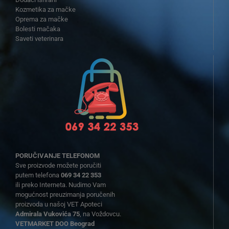
Kozmetika za mačke
Oprema za mačke
Bolesti mačaka
Saveti veterinara
PORUČIVANJE TELEFONOM
Sve proizvode možete poručiti
putem telefona
069 34 22 353
ili preko Interneta. Nudimo Vam
mogućnost preuzimanja poručenih
proizvoda u našoj VET Apoteci
Admirala Vukovića 75
, na Voždovcu.
VETMARKET DOO Beograd