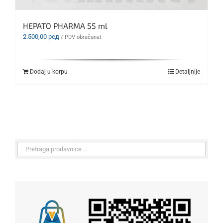
HEPATO PHARMA 55 ml
2.500,00
рсд
/ PDV obračunat
Dodaj u korpu
Detaljnije