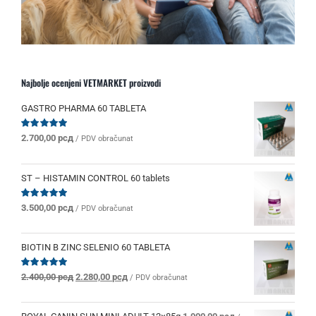
Najbolje ocenjeni VETMARKET proizvodi
GASTRO PHARMA 60 TABLETA
Ocenjeno
2.700,00
рсд
/ PDV obračunat
sa
5.00
od 5
ST – HISTAMIN CONTROL 60 tablets
Ocenjeno
3.500,00
рсд
/ PDV obračunat
sa
5.00
od 5
BIOTIN B ZINC SELENIO 60 TABLETA
Originalna
Trenutna
Ocenjeno
2.400,00
рсд
2.280,00
рсд
/ PDV obračunat
sa
5.00
od 5
cena
cena
je
je: