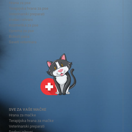
Hrana za pse
Terapijska hrana za pse
Veterinarski preparati
Dodaci ishrani
Kozmetika za pse
Oprema za pse
Bolesti pasa
Saveti veterinara
SVE ZA VAŠE MAČKE
Hrana za mačke
Terapijska hrana za mačke
Veterinarski preparati
Dodaci ishrani