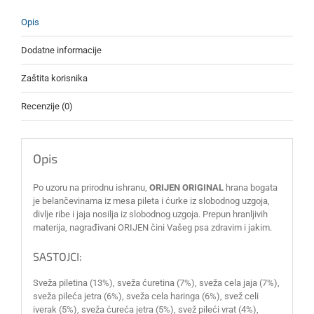
Opis
Dodatne informacije
Zaštita korisnika
Recenzije (0)
Opis
Po uzoru na prirodnu ishranu,
ORIJEN ORIGINAL
hrana bogata
je belančevinama iz mesa pileta i ćurke iz slobodnog uzgoja,
divlje ribe i jaja nosilja iz slobodnog uzgoja. Prepun hranljivih
materija, nagrađivani ORIJEN čini Vašeg psa zdravim i jakim.
SASTOJCI:
Sveža piletina (13%), sveža ćuretina (7%), sveža cela jaja (7%),
sveža pileća jetra (6%), sveža cela haringa (6%), svež celi
iverak (5%), sveža ćureća jetra (5%), svež pileći vrat (4%),