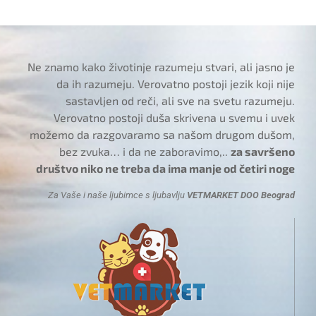
Ne znamo kako životinje razumeju stvari, ali jasno je
da ih razumeju. Verovatno postoji jezik koji nije
sastavljen od reči, ali sve na svetu razumeju.
Verovatno postoji duša skrivena u svemu i uvek
možemo da razgovaramo sa našom drugom dušom,
bez zvuka… i da ne zaboravimo,..
za savršeno
društvo niko ne treba da ima manje od četiri noge
Za Vaše i naše ljubimce s ljubavlju
VETMARKET DOO Beograd