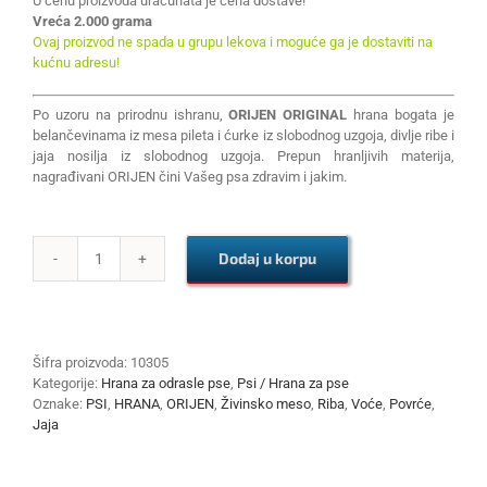
U cenu proizvoda uračunata je cena dostave!
Vreća 2.000 grama
Ovaj proizvod ne spada u grupu lekova i moguće ga je dostaviti na
kućnu adresu!
Po uzoru na prirodnu ishranu,
ORIJEN ORIGINAL
hrana bogata je
belančevinama iz mesa pileta i ćurke iz slobodnog uzgoja, divlje ribe i
jaja nosilja iz slobodnog uzgoja. Prepun hranljivih materija,
nagrađivani ORIJEN čini Vašeg psa zdravim i jakim.
Dodaj u korpu
ORIJEN
ORIGINAL
2kg
količina
Šifra proizvoda:
10305
Kategorije:
Hrana za odrasle pse
,
Psi / Hrana za pse
Oznake:
PSI
,
HRANA
,
ORIJEN
,
Živinsko meso
,
Riba
,
Voće
,
Povrće
,
Jaja