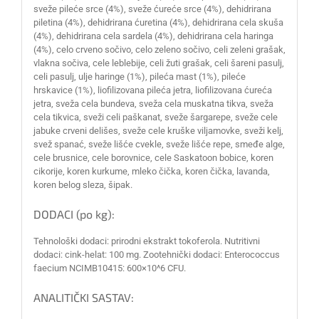
sveže pileće srce (4%), sveže ćureće srce (4%), dehidrirana
piletina (4%), dehidrirana ćuretina (4%), dehidrirana cela skuša
(4%), dehidrirana cela sardela (4%), dehidrirana cela haringa
(4%), celo crveno sočivo, celo zeleno sočivo, celi zeleni grašak,
vlakna sočiva, cele leblebije, celi žuti grašak, celi šareni pasulj,
celi pasulj, ulje haringe (1%), pileća mast (1%), pileće
hrskavice (1%), liofilizovana pileća jetra, liofilizovana ćureća
jetra, sveža cela bundeva, sveža cela muskatna tikva, sveža
cela tikvica, sveži celi paškanat, sveže šargarepe, sveže cele
jabuke crveni delišes, sveže cele kruške viljamovke, sveži kelj,
svež spanać, sveže lišće cvekle, sveže lišće repe, smeđe alge,
cele brusnice, cele borovnice, cele Saskatoon bobice, koren
cikorije, koren kurkume, mleko čička, koren čička, lavanda,
koren belog sleza, šipak.
DODACI (po kg):
Tehnološki dodaci: prirodni ekstrakt tokoferola. Nutritivni
dodaci: cink-helat: 100 mg. Zootehnički dodaci: Enterococcus
faecium NCIMB10415: 600×10^6 CFU.
ANALITIČKI SASTAV: