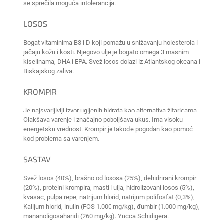
se sprečila moguća intolerancija.
LOSOS
Bogat vitaminima B3 i D koji pomažu u snižavanju holesterola i
jačaju kožu i kosti. Njegovo ulje je bogato omega 3 masnim
kiselinama, DHA i EPA. Svež losos dolazi iz Atlantskog okeana i
Biskajskog zaliva.
KROMPIR
Je najsvarljiviji izvor ugljenih hidrata kao alternativa žitaricama.
Olakšava varenje i značajno poboljšava ukus. Ima visoku
energetsku vrednost. Krompir je takođe pogodan kao pomoć
kod problema sa varenjem.
SASTAV
Svež losos (40%), brašno od lososa (25%), dehidrirani krompir
(20%), proteini krompira, masti i ulja, hidrolizovani losos (5%),
kvasac, pulpa repe, natrijum hlorid, natrijum polifosfat (0,3%),
Kalijum hlorid, inulin (FOS 1.000 mg/kg), đumbir (1.000 mg/kg),
mananoligosaharidi (260 mg/kg). Yucca Schidigera.