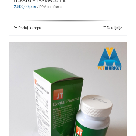
2.500,00
рсд
/ PDV obračunat
Dodaj u korpu
Detaljnije