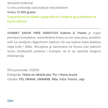
skrivenih troškova!
U cenu proizvoda uračunata je cena dostave!
Vreća 12.000 grama
Ovaj proizvod ne spada u grupu lekova i moguće ga je dostaviti na
kućnu adresu!
SUMMIT GRAIN FREE SENSITIVE Salmon & Potato
je super
premijum kompletna, uravnotežena hrana za sve rase pasa, posebno
onih sa osetljivim digestivnim traktom i/ili one kojima treba dodatna
nega kože i dlake. Receptura je zasnovana na lososu kao jedinom
izvoru životinjskih proteina i krompiru da bi se sprečila moguća
intolerancija.
Šifra proizvoda:
102005
Kategorije:
Hrana za odrasle pse
,
Psi / Hrana za pse
Oznake:
PSI
,
HRANA
,
UNIMARK
,
Riba
,
Voće
,
Povrće
,
Jaja
Opis