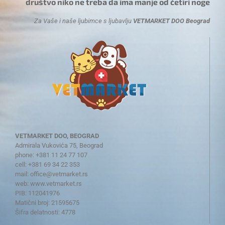
društvo niko ne treba da ima manje od četiri noge
Za Vaše i naše ljubimce s ljubavlju
VETMARKET DOO Beograd
VETMARKET DOO, BEOGRAD
Admirala Vukovića 75, Beograd
phone: +381 11 24 77 107
cell: +381 69 34 22 353
mail:
office@vetmarket.rs
web:
www.vetmarket.rs
PIB: 112041976
Matični broj: 21595675
Šifra delatnosti: 4778