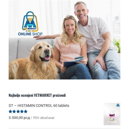
Najbolje ocenjeni VETMARKET proizvodi
ST – HISTAMIN CONTROL 60 tablets
Ocenjeno
3.500,00
рсд
/ PDV obračunat
sa
5.00
od 5