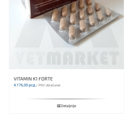
VITAMIN K1 FORTE
4.176,00
рсд
/ PDV obračunat
Detaljnije