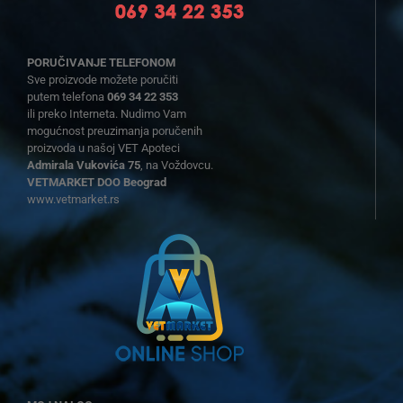
PORUČIVANJE TELEFONOM
Sve proizvode možete poručiti
putem telefona
069 34 22 353
ili preko Interneta. Nudimo Vam
mogućnost preuzimanja poručenih
proizvoda u našoj VET Apoteci
Admirala Vukovića 75
, na Voždovcu.
VETMARKET DOO Beograd
www.vetmarket.rs