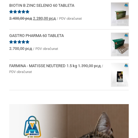
BIOTIN B ZINC SELENIO 60 TABLETA
Originalna
Trenutna
Ocenjeno
2.400,00
рсд
2.280,00
рсд
/ PDV obračunat
sa
5.00
od 5
cena
cena
je
je:
bila:
2.280,00 рсд.
GASTRO PHARMA 60 TABLETA
2.400,00 рсд.
Ocenjeno
2.700,00
рсд
/ PDV obračunat
sa
5.00
od 5
FARMINA - MATISSE NEUTERED 1.5 kg
1.390,00
рсд
/
PDV obračunat