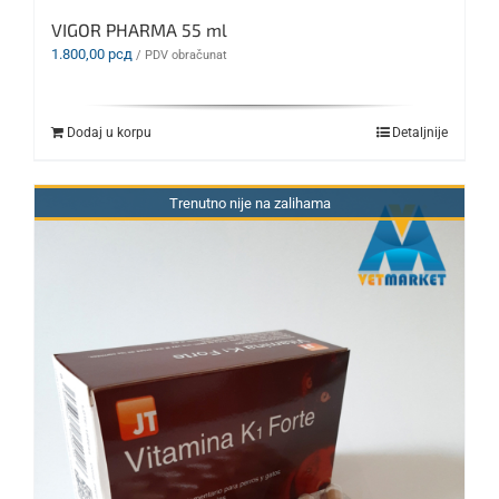
VIGOR PHARMA 55 ml
1.800,00
рсд
/ PDV obračunat
Dodaj u korpu
Detaljnije
Trenutno nije na zalihama