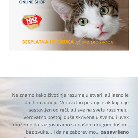
Ne znamo kako životinje razumeju stvari, ali jasno je
da ih razumeju. Verovatno postoji jezik koji nije
sastavljen od reči, ali sve na svetu razumeju.
Verovatno postoji duša skrivena u svemu i uvek
možemo da razgovaramo sa našom drugom dušom,
bez zvuka… i da ne zaboravimo,..
za savršeno