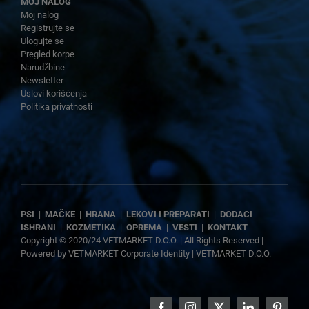
MOJ NALOG
Moj nalog
Registrujte se
Ulogujte se
Pregled korpe
Narudžbine
Newsletter
Uslovi korišćenja
Politika privatnosti
PSI
|
MAČKE
|
HRANA
|
LEKOVI I PREPARATI
|
DODACI
ISHRANI
|
KOZMETIKA
|
OPREMA
|
VESTI
|
KONTAKT
Copyright © 2020/24 VETMARKET D.O.O. | All Rights Reserved |
Powered by
VETMARKET Corporate Identity
|
VETMARKET D.O.O.