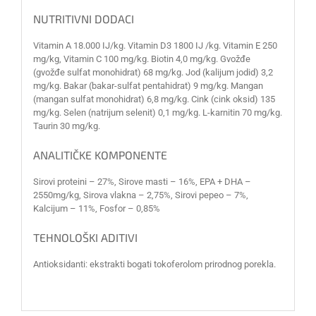
NUTRITIVNI DODACI
Vitamin A 18.000 IJ/kg. Vitamin D3 1800 IJ /kg. Vitamin E 250
mg/kg, Vitamin C 100 mg/kg. Biotin 4,0 mg/kg. Gvožđe
(gvožđe sulfat monohidrat) 68 mg/kg. Jod (kalijum jodid) 3,2
mg/kg. Bakar (bakar-sulfat pentahidrat) 9 mg/kg. Mangan
(mangan sulfat monohidrat) 6,8 mg/kg. Cink (cink oksid) 135
mg/kg. Selen (natrijum selenit) 0,1 mg/kg. L-karnitin 70 mg/kg.
Taurin 30 mg/kg.
ANALITIČKE KOMPONENTE
Sirovi proteini – 27%, Sirove masti – 16%, EPA + DHA –
2550mg/kg, Sirova vlakna – 2,75%, Sirovi pepeo – 7%,
Kalcijum – 11%, Fosfor – 0,85%
TEHNOLOŠKI ADITIVI
Antioksidanti: ekstrakti bogati tokoferolom prirodnog porekla.