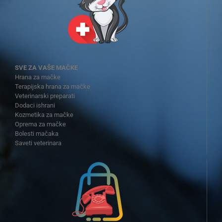
SVE ZA VAŠE MAČKE
Hrana za mačke
Terapijska hrana za mačke
Veterinarski preparati
Dodaci ishrani
Kozmetika za mačke
Oprema za mačke
Bolesti mačaka
Saveti veterinara