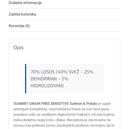
Dodatne informacije
Zaštita korisnika
Recenzije (0)
Opis
70% LOSOS (40% SVEŽ – 25%
DEHIDRIRAN – 5%
HIDROLIZOVAN)
SUMMIT GRAIN FREE SENSITIVE Salmon & Potato
je super
premijum kompletna, uravnotežena hrana za sve rase pasa,
posebno onih sa osetljivim digestivnim traktom i/ili one kojima
treba dodatna nega kože i dlake. Receptura je zasnovana na
lososu kao jedinom izvoru životinjskih proteina i krompiru da bi