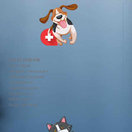
SVE ZA VAŠE PSE
Hrana za pse
Terapijska hrana za pse
Veterinarski preparati
Dodaci ishrani
Kozmetika za pse
Oprema za pse
Bolesti pasa
Saveti veterinara