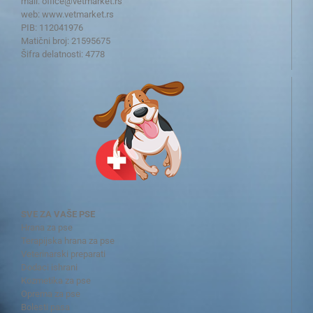
mail:
office@vetmarket.rs
web:
www.vetmarket.rs
PIB: 112041976
Matični broj: 21595675
Šifra delatnosti: 4778
SVE ZA VAŠE PSE
Hrana za pse
Terapijska hrana za pse
Veterinarski preparati
Dodaci ishrani
Kozmetika za pse
Oprema za pse
Bolesti pasa