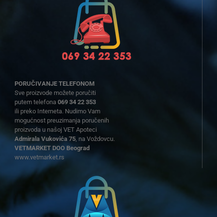
PORUČIVANJE TELEFONOM
Sve proizvode možete poručiti
putem telefona
069 34 22 353
ili preko Interneta. Nudimo Vam
mogućnost preuzimanja poručenih
proizvoda u našoj VET Apoteci
Admirala Vukovića 75
, na Voždovcu.
VETMARKET DOO Beograd
www.vetmarket.rs