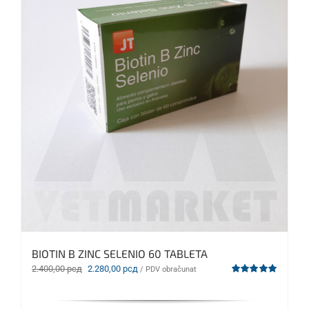
BIOTIN B ZINC SELENIO 60 TABLETA
Originalna
Trenutna
2.400,00
рсд
2.280,00
рсд
/ PDV obračunat
cena
cena
Ocenjeno
sa
5.00
od 5
je
je:
bila:
2.280,00 рсд.