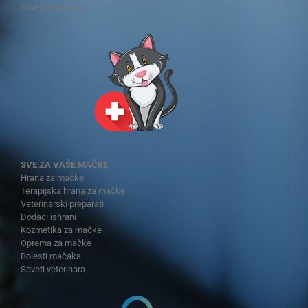
Saveti veterinara
SVE ZA VAŠE MAČKE
Hrana za mačke
Terapijska hrana za mačke
Veterinarski preparati
Dodaci ishrani
Kozmetika za mačke
Oprema za mačke
Bolesti mačaka
Saveti veterinara