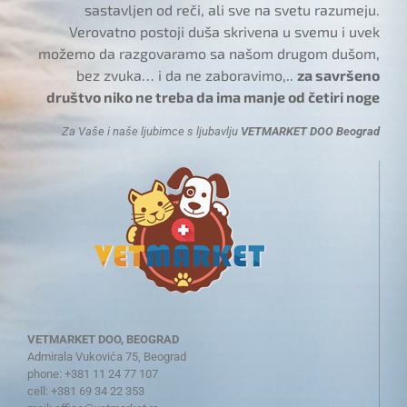
sastavljen od reči, ali sve na svetu razumeju.
Verovatno postoji duša skrivena u svemu i uvek
možemo da razgovaramo sa našom drugom dušom,
bez zvuka… i da ne zaboravimo,..
za savršeno
društvo niko ne treba da ima manje od četiri noge
Za Vaše i naše ljubimce s ljubavlju
VETMARKET DOO Beograd
VETMARKET DOO, BEOGRAD
Admirala Vukovića 75, Beograd
phone: +381 11 24 77 107
cell: +381 69 34 22 353