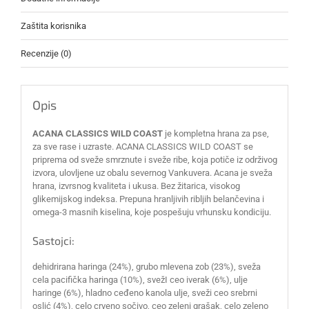
Zaštita korisnika
Recenzije (0)
Opis
ACANA CLASSICS WILD COAST
je kompletna hrana za pse,
za sve rase i uzraste. ACANA CLASSICS WILD COAST se
priprema od sveže smrznute i sveže ribe, koja potiče iz održivog
izvora, ulovljene uz obalu severnog Vankuvera. Acana je sveža
hrana, izvrsnog kvaliteta i ukusa. Bez žitarica, visokog
glikemijskog indeksa. Prepuna hranljivih ribljih belančevina i
omega-3 masnih kiselina, koje pospešuju vrhunsku kondiciju.
Sastojci:
dehidrirana haringa (24%), grubo mlevena zob (23%), sveža
cela pacifička haringa (10%), svežI ceo iverak (6%), ulje
haringe (6%), hladno ceđeno kanola ulje, sveži ceo srebrni
oslić (4%), celo crveno sočivo, ceo zeleni grašak, celo zeleno