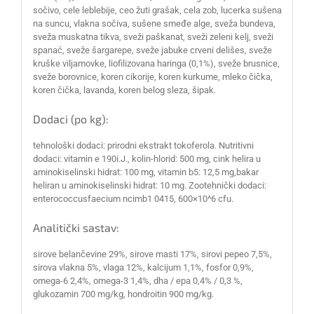
sočivo, cele leblebije, ceo žuti grašak, cela zob, lucerka sušena
na suncu, vlakna sočiva, sušene smeđe alge, sveža bundeva,
sveža muskatna tikva, sveži paškanat, sveži zeleni kelj, sveži
spanać, sveže šargarepe, sveže jabuke crveni delišes, sveže
kruške viljamovke, liofilizovana haringa (0,1%), sveže brusnice,
sveže borovnice, koren cikorije, koren kurkume, mleko čička,
koren čička, lavanda, koren belog sleza, šipak.
Dodaci (po kg):
tehnološki dodaci: prirodni ekstrakt tokoferola. Nutritivni
dodaci: vitamin e 190i.J., kolin-hlorid: 500 mg, cink helira u
aminokiselinski hidrat: 100 mg, vitamin b5: 12,5 mg,bakar
heliran u aminokiselinski hidrat: 10 mg. Zootehnički dodaci:
enterococcusfaecium ncimb1 0415, 600×10^6 cfu.
Analitički sastav:
sirove belančevine 29%, sirove masti 17%, sirovi pepeo 7,5%,
sirova vlakna 5%, vlaga 12%, kalcijum 1,1%, fosfor 0,9%,
omega-6 2,4%, omega-3 1,4%, dha / epa 0,4% / 0,3 %,
glukozamin 700 mg/kg, hondroitin 900 mg/kg.