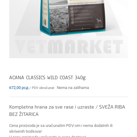
ACANA CLASSICS WILD COAST 340g
672,00
рсд
Nema na zalihama
/ PDV obračunat
Kompletna hrana za sve rase i uzraste / SVEŽA RIBA
BEZ ŽITARICA
Cena proizvoda je sa uračunatim PDV-om i nema dodatnih ili
skrivenih troškova!