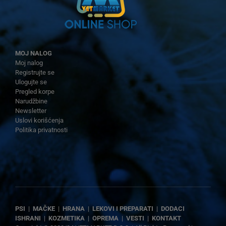
MOJ NALOG
Moj nalog
Registrujte se
Ulogujte se
Pregled korpe
Narudžbine
Newsletter
Uslovi korišćenja
Politika privatnosti
PSI
|
MAČKE
|
HRANA
|
LEKOVI I PREPARATI
|
DODACI
ISHRANI
|
KOZMETIKA
|
OPREMA
|
VESTI
|
KONTAKT