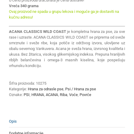
U cenu proizvoda uračunata je cena dostave!
Vreća 340 grama
Ovaj proizvod ne spada u grupu lekova i moguće ga je dostaviti na
kućnu adresu!
ACANA CLASSICS WILD COAST
je kompletna hrana za pse, za sve
rase i uzraste. ACANA CLASSICS WILD COAST se priprema od sveže
smrznute i sveže ribe, koja potiče iz održivog izvora, ulovljene uz
obalu severnog Vankuvera. Acana je sveža hrana, izvrsnog kvaliteta i
ukusa. Bez žitarica, visokog glikemijskog indeksa. Prepuna hranljivih
ribljih belančevina i omega-3 masnih kiselina, koje pospešuju
vrhunsku kondiciju.
Šifra proizvoda:
10275
Kategorije:
Hrana za odrasle pse
,
Psi / Hrana za pse
Oznake:
PSI
,
HRANA
,
ACANA
,
Riba
,
Voće
,
Povrće
Opis
Dodatne informacije