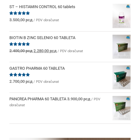
ST – HISTAMIN CONTROL 60 tablets
Ocenjeno
3.500,00
рсд
/ PDV obračunat
sa
5.00
od 5
BIOTIN B ZINC SELENIO 60 TABLETA
Originalna
Trenutna
Ocenjeno
2.400,00
рсд
2.280,00
рсд
/ PDV obračunat
sa
5.00
od 5
cena
cena
je
je:
bila:
2.280,00 рсд.
GASTRO PHARMA 60 TABLETA
2.400,00 рсд.
Ocenjeno
2.700,00
рсд
/ PDV obračunat
sa
5.00
od 5
PANCREA PHARMA 60 TABLETA
3.900,00
рсд
/ PDV
obračunat