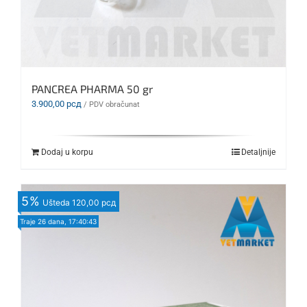
PANCREA PHARMA 50 gr
3.900,00
рсд
/ PDV obračunat
Dodaj u korpu
Detaljnije
5
%
Ušteda
120,00 рсд
Traje
26 dana, 17:40:42