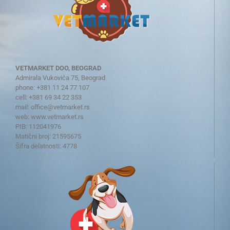
VETMARKET DOO, BEOGRAD
Admirala Vukovića 75, Beograd
phone: +381 11 24 77 107
cell: +381 69 34 22 353
mail:
office@vetmarket.rs
web:
www.vetmarket.rs
PIB: 112041976
Matični broj: 21595675
Šifra delatnosti: 4778