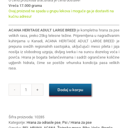
U cenu proizvoda uračunata je cena dostave!
Vreća 17.000 grama
Ovaj proizvod ne spada u grupu lekova i moguće ga je dostaviti na
kućnu adresu!
ACANA HERITAGE ADULT LARGE BREED
je kompletna hrana za pse
velikih rasa, preko 25kg telesne težine. Pripremljena u nagrađivanim
kuhinjama u Kanadi, ACANA HERITAGE ADULT LARGE BREED je
prepuna svežih regionalnih sastojaka, uključujući meso pileta i jaja
nosilja iz slobodnog uzgoja, divljeg iverka i na suncu dozrelog voća i
povrća. Hrana je bogata belančevinama i sadržI ograničene količine
ugljenih hidrata, čime se postiže vrhunska kondicija pasa velikih
rasa.
Dodaj u korpu
ACANA
HERITAGE
ADULT
LARGE
BREED
Šifra proizvoda:
10285
17kg
Kategorije:
Hrana za odrasle pse
,
Psi / Hrana za pse
količina
Oznake:
PSI
,
HRANA
,
ACANA
,
Živinsko meso
,
Riba
,
Voće
,
Povrće
,