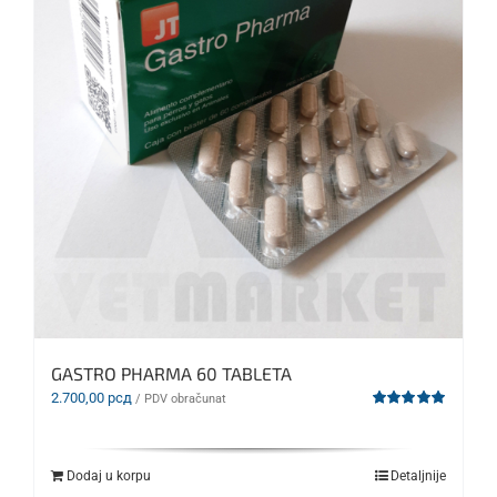
GASTRO PHARMA 60 TABLETA
2.700,00
рсд
/ PDV obračunat
Ocenjeno
sa
5.00
od 5
Dodaj u korpu
Detaljnije