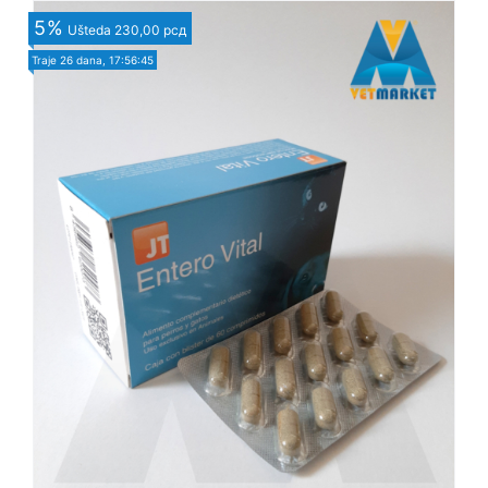
5
%
Ušteda
230,00 рсд
Traje
26 dana, 17:56:43