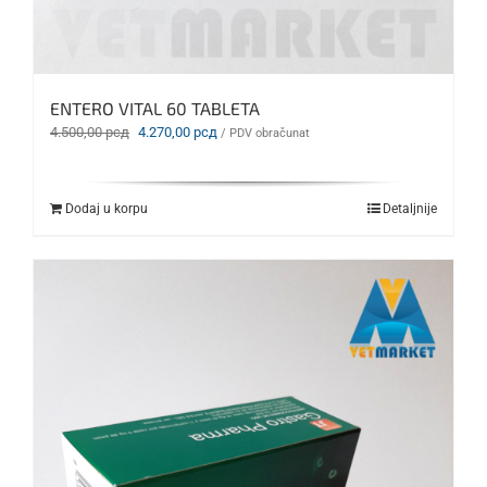
ENTERO VITAL 60 TABLETA
Originalna
Trenutna
4.500,00
рсд
4.270,00
рсд
/ PDV obračunat
cena
cena
je
je:
bila:
4.270,00 рсд.
Dodaj u korpu
Detaljnije
4.500,00 рсд.