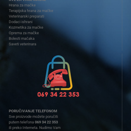
Hrana za mačke
Terapijska hrana za mačke
Veterinarski preparati
Dodaci ishrani
Kozmetika za mačke
Oprema za mačke
Bolesti mačaka
Saveti veterinara
PORUČIVANJE TELEFONOM
Sve proizvode možete poručiti
putem telefona
069 34 22 353
ili preko Interneta. Nudimo Vam