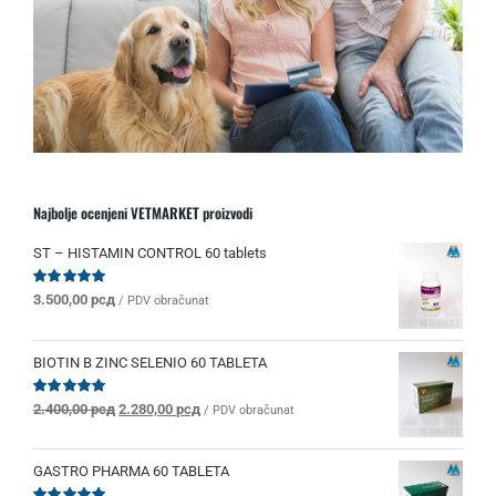
Najbolje ocenjeni VETMARKET proizvodi
ST – HISTAMIN CONTROL 60 tablets
Ocenjeno
3.500,00
рсд
/ PDV obračunat
sa
5.00
od 5
BIOTIN B ZINC SELENIO 60 TABLETA
Originalna
Trenutna
Ocenjeno
2.400,00
рсд
2.280,00
рсд
/ PDV obračunat
sa
5.00
od 5
cena
cena
je
je:
bila:
2.280,00 рсд.
GASTRO PHARMA 60 TABLETA
2.400,00 рсд.