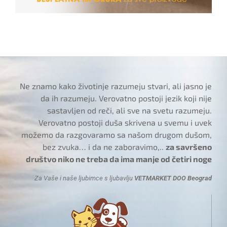
Ne znamo kako životinje razumeju stvari, ali jasno je
da ih razumeju. Verovatno postoji jezik koji nije
sastavljen od reči, ali sve na svetu razumeju.
Verovatno postoji duša skrivena u svemu i uvek
možemo da razgovaramo sa našom drugom dušom,
bez zvuka… i da ne zaboravimo,..
za savršeno
društvo niko ne treba da ima manje od četiri noge
Za Vaše i naše ljubimce s ljubavlju
VETMARKET DOO Beograd