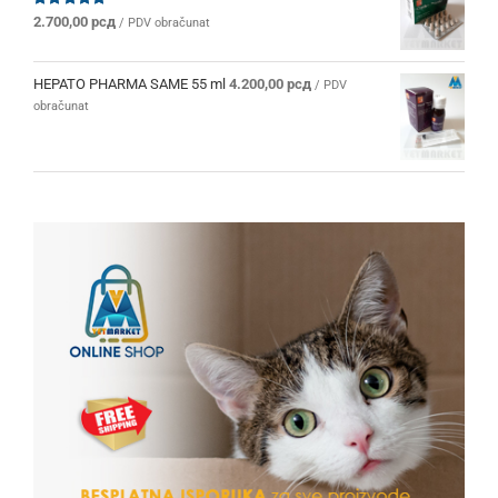
Ocenjeno
2.700,00
рсд
/ PDV obračunat
sa
5.00
od 5
HEPATO PHARMA SAME 55 ml
4.200,00
рсд
/ PDV
obračunat