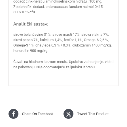
dodaci: cink-helat u aminokiselinskom hidratu : 100 mg.
Zootehnički dodaci: enterococcus faecium ncimb10415:
600×10^6 cfu.,
Analitički sastav:
sirove belančevine 31%, sirove masti 17%, sirova vlakna 7%,
sirovi pepeo 7%, kalcijum 1,4%, fosfor 1,1%, Omega-6 2,6 %,
Omega-3 1%, dha / epa 0,3 % / 0,3%, glukozamin 1400 mg/kg,
hondroitin 900 mg/kg.
Čuvati na hladnom i suvom mestu. Uputstvo za hranjenje: videti
na pakovanju. Nije odgovarajuće za ljudsku ishranu.
Share On Facebook
Tweet This Product