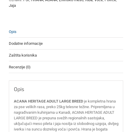
Jaja
Opis
Dodatne informacije
Zaštita korisnika
Recenzije (0)
Opis
ACANA HERITAGE ADULT LARGE BREED
je kompletna hrana
za pse velikih rasa, preko 25kg telesne težine. Pripremljena u
nagrađivanim kuhinjama u Kanadi, ACANA HERITAGE ADULT
LARGE BREED je prepuna svežih regionalnih sastojaka,
uključujući meso pileta i jaja nosilja iz slobodnog uzgoja, divljeg
iverka i na suncu dozrelog voća i povrća. Hrana je bogata