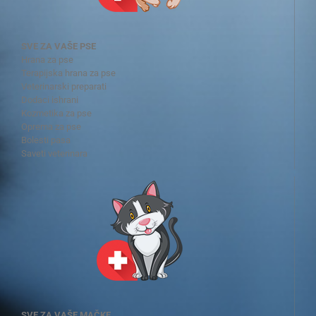
SVE ZA VAŠE PSE
Hrana za pse
Terapijska hrana za pse
Veterinarski preparati
Dodaci ishrani
Kozmetika za pse
Oprema za pse
Bolesti pasa
Saveti veterinara
SVE ZA VAŠE MAČKE