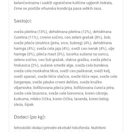
belančevinama i sadržI ograničene količine ugljenih hidrata,
čime se postiže vrhunska kondicija pasa velikih rasa.
Sastojci:
sveža piletina (13%), dehidrirana piletina (12%), dehidrirana
ćuretina (11%), crveno sočivo, ceo zeleni grašak (8%), bob,
sveže pileće iznutrice (jetra, srce, bubreg) (4%), dehidrirana
haringa (4%), sveža cela jaja (4%), svežI ceo iverak (4%), ulje
haringe (3%), pileća mast (3%), lucerka sušena na suncu,
zeleno sočivo, ceo žuti grašak, vlakna graška, sveža pileća
hrskavica (2%), sušene smeđe alge, sveža cela bundeva,
sveža cela muskatna tikva, svežI ceo paškanat, svežI kelj,
svežI spanać, sveže lišće slačice, sveže lišće repe, sveže cele
šargarepe, sveže jabuke crveni delišes, sveže kruške
viljamovke, liofilizovana pileća jetra, liofilizovana ćureća jetra,
sveže cele brusnice, sveže cele borovnice, koren cikorije,
kurkuma, mleko čIčka, koren čIčka, lavanda, koren belog
sleza, šipak.
Dodaci (po kg):
tehnološki dodaci:prirodni ekstrakt tokoferola. Nutritivni