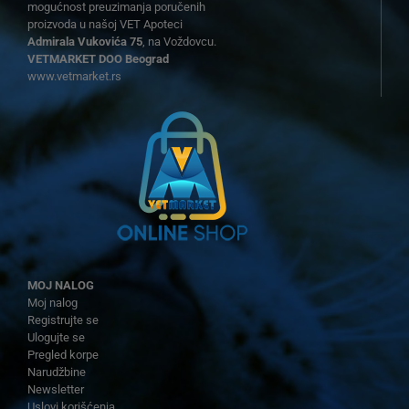
mogućnost preuzimanja poručenih
proizvoda u našoj VET Apoteci
Admirala Vukovića 75
, na Voždovcu.
VETMARKET DOO Beograd
www.vetmarket.rs
MOJ NALOG
Moj nalog
Registrujte se
Ulogujte se
Pregled korpe
Narudžbine
Newsletter
Uslovi korišćenja