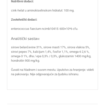
Nutritivni dodaci:
cink-helat u aminokiselinskom hidratut: 100 mg.
Zootehnički dodaci:
enterococcus faecium ncimb10415: 600×10^6 cfu.
Analitički sastav:
sirove belančevine 31%, sirove masti 17%, sirova vlakna 5%,
sirovi pepeo 7%, kalcijum 1,4%, fosfor 1,1%, omega-6 2,6 %,
omega-3 1%, dha / epa 0,3% / 0,3%, glukozamin 1400 mg/kg,
hondroitin 900 mg/kg.
Čuvati na hladnom i suvom mestu. Uputstvo za hranjenje: videti
na pakovanju. Nije odgovarajuće za ljudsku ishranu.