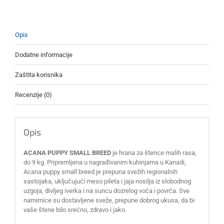
Opis
Dodatne informacije
Zaštita korisnika
Recenzije (0)
Opis
ACANA PUPPY SMALL BREED
je hrana za štence malih rasa,
do 9 kg. Pripremljena u nagrađivanim kuhinjama u Kanadi,
Acana puppy small breed je prepuna svežih regionalnih
sastojaka, uključujući meso pileta i jaja nosilja iz slobodnog
uzgoja, divljeg iverka i na suncu dozrelog voća i povrća. Sve
namirnice su dostavljene sveže, prepune dobrog ukusa, da bi
vaše štene bilo srećno, zdravo i jako.