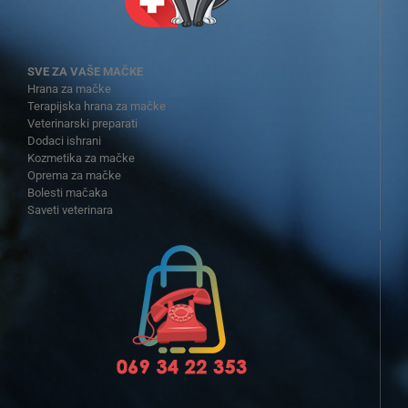
SVE ZA VAŠE MAČKE
Hrana za mačke
Terapijska hrana za mačke
Veterinarski preparati
Dodaci ishrani
Kozmetika za mačke
Oprema za mačke
Bolesti mačaka
Saveti veterinara