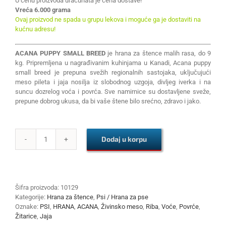
U cenu proizvoda uračunata je cena dostave!
Vreća 6.000 grama
Ovaj proizvod ne spada u grupu lekova i moguće ga je dostaviti na
kućnu adresu!
ACANA PUPPY SMALL BREED
je hrana za štence malih rasa, do 9
kg. Pripremljena u nagrađivanim kuhinjama u Kanadi, Acana puppy
small breed je prepuna svežih regionalnih sastojaka, uključujući
meso pileta i jaja nosilja iz slobodnog uzgoja, divljeg iverka i na
suncu dozrelog voća i povrća. Sve namirnice su dostavljene sveže,
prepune dobrog ukusa, da bi vaše štene bilo srećno, zdravo i jako.
Dodaj u korpu
ACANA
PUPPY
SMALL
BREED
6kg
Šifra proizvoda:
10129
količina
Kategorije:
Hrana za štence
,
Psi / Hrana za pse
Oznake:
PSI
,
HRANA
,
ACANA
,
Živinsko meso
,
Riba
,
Voće
,
Povrće
,
Žitarice
,
Jaja