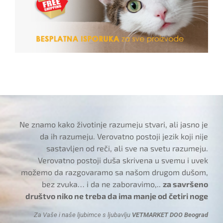
Ne znamo kako životinje razumeju stvari, ali jasno je
da ih razumeju. Verovatno postoji jezik koji nije
sastavljen od reči, ali sve na svetu razumeju.
Verovatno postoji duša skrivena u svemu i uvek
možemo da razgovaramo sa našom drugom dušom,
bez zvuka… i da ne zaboravimo,..
za savršeno
društvo niko ne treba da ima manje od četiri noge
Za Vaše i naše ljubimce s ljubavlju
VETMARKET DOO Beograd