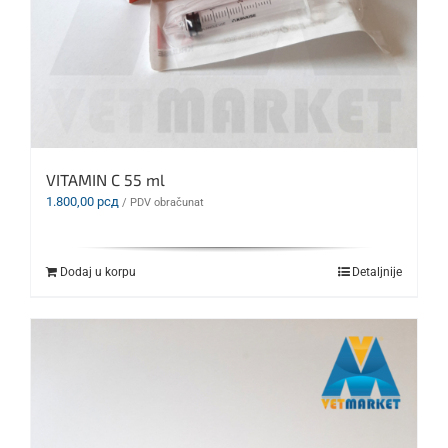
VITAMIN C 55 ml
1.800,00
рсд
/ PDV obračunat
Dodaj u korpu
Detaljnije