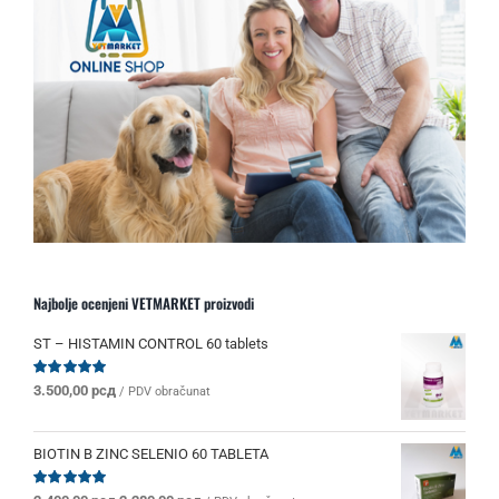
Najbolje ocenjeni VETMARKET proizvodi
ST – HISTAMIN CONTROL 60 tablets
Ocenjeno
3.500,00
рсд
/ PDV obračunat
sa
5.00
od 5
BIOTIN B ZINC SELENIO 60 TABLETA
Ocenjeno