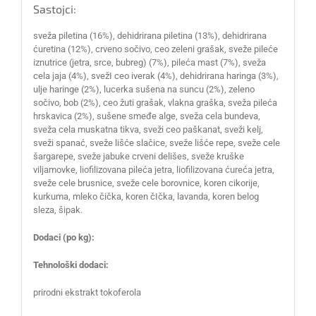
Sastojci:
sveža piletina (16%), dehidrirana piletina (13%), dehidrirana
ćuretina (12%), crveno sočivo, ceo zeleni grašak, sveže pileće
iznutrice (jetra, srce, bubreg) (7%), pileća mast (7%), sveža
cela jaja (4%), svežI ceo iverak (4%), dehidrirana haringa (3%),
ulje haringe (2%), lucerka sušena na suncu (2%), zeleno
sočivo, bob (2%), ceo žuti grašak, vlakna graška, sveža pileća
hrskavica (2%), sušene smeđe alge, sveža cela bundeva,
sveža cela muskatna tikva, sveži ceo paškanat, sveži kelj,
sveži spanać, sveže lišće slačice, sveže lišće repe, sveže cele
šargarepe, sveže jabuke crveni delišes, sveže kruške
viljamovke, liofilizovana pileća jetra, liofilizovana ćureća jetra,
sveže cele brusnice, sveže cele borovnice, koren cikorije,
kurkuma, mleko čička, koren čIčka, lavanda, koren belog
sleza, šipak.
Dodaci (po kg):
Tehnološki dodaci:
prirodni ekstrakt tokoferola