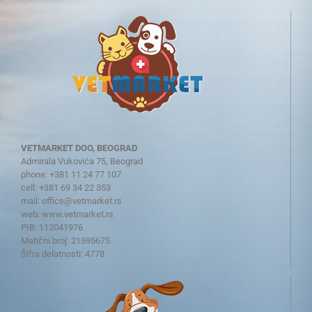
VETMARKET DOO, BEOGRAD
Admirala Vukovića 75, Beograd
phone: +381 11 24 77 107
cell: +381 69 34 22 353
mail:
office@vetmarket.rs
web:
www.vetmarket.rs
PIB: 112041976
Matični broj: 21595675
Šifra delatnosti: 4778