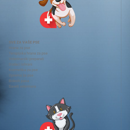
SVE ZA VAŠE PSE
Hrana za pse
Terapijska hrana za pse
Veterinarski preparati
Dodaci ishrani
Kozmetika za pse
Oprema za pse
Bolesti pasa
Saveti veterinara