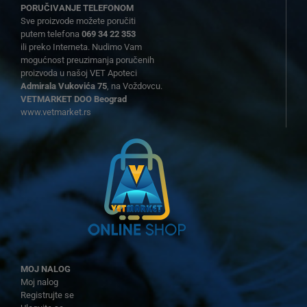
PORUČIVANJE TELEFONOM
Sve proizvode možete poručiti
putem telefona
069 34 22 353
ili preko Interneta. Nudimo Vam
mogućnost preuzimanja poručenih
proizvoda u našoj VET Apoteci
Admirala Vukovića 75
, na Voždovcu.
VETMARKET DOO Beograd
www.vetmarket.rs
MOJ NALOG
Moj nalog
Registrujte se