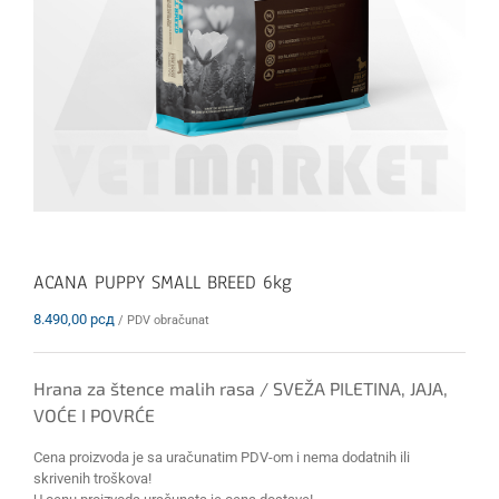
ACANA PUPPY SMALL BREED 6kg
8.490,00
рсд
/ PDV obračunat
Hrana za štence malih rasa / SVEŽA PILETINA, JAJA,
VOĆE I POVRĆE
Cena proizvoda je sa uračunatim PDV-om i nema dodatnih ili
skrivenih troškova!