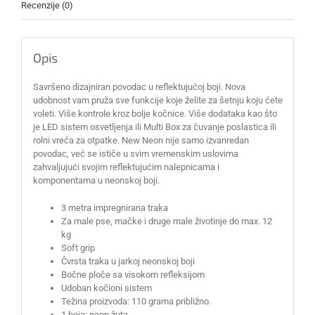
Recenzije (0)
Opis
Savršeno dizajniran povodac u reflektujućoj boji. Nova
udobnost vam pruža sve funkcije koje želite za šetnju koju ćete
voleti. Više kontrole kroz bolje kočnice. Više dodataka kao što
je LED sistem osvetljenja ili Multi Box za čuvanje poslastica ili
rolni vreća za otpatke. New Neon nije samo izvanredan
povodac, već se ističe u svim vremenskim uslovima
zahvaljujući svojim reflektujućim nalepnicama i
komponentama u neonskoj boji.
3 metra impregnirana traka
Za male pse, mačke i druge male životinje do max. 12
kg
Soft grip
Čvrsta traka u jarkoj neonskoj boji
Bočne ploče sa visokom refleksijom
Udoban kočioni sistem
Težina proizvoda: 110 grama približno.
1 boja: neon žuta