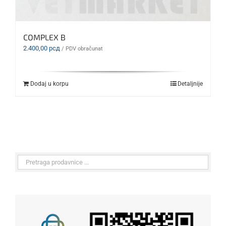
COMPLEX B
2.400,00
рсд
/ PDV obračunat
Dodaj u korpu
Detaljnije