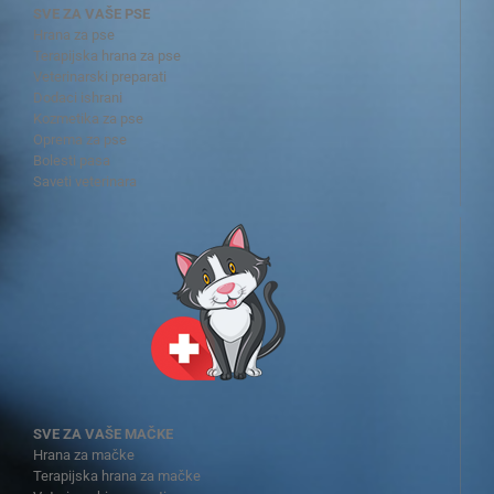
SVE ZA VAŠE PSE
Hrana za pse
Terapijska hrana za pse
Veterinarski preparati
Dodaci ishrani
Kozmetika za pse
Oprema za pse
Bolesti pasa
Saveti veterinara
SVE ZA VAŠE MAČKE
Hrana za mačke
Terapijska hrana za mačke