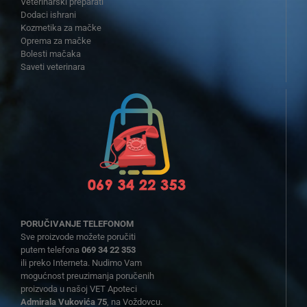
Veterinarski preparati
Dodaci ishrani
Kozmetika za mačke
Oprema za mačke
Bolesti mačaka
Saveti veterinara
PORUČIVANJE TELEFONOM
Sve proizvode možete poručiti
putem telefona
069 34 22 353
ili preko Interneta. Nudimo Vam
mogućnost preuzimanja poručenih
proizvoda u našoj VET Apoteci
Admirala Vukovića 75
, na Voždovcu.