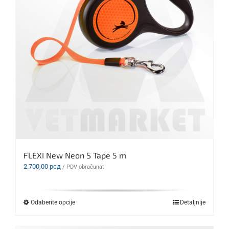
FLEXI New Neon S Tape 5 m
2.700,00
рсд
/ PDV obračunat
Ovaj
Odaberite opcije
Detaljnije
proizvod
ima