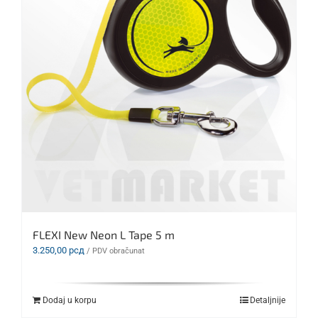
FLEXI New Neon L Tape 5 m
3.250,00
рсд
/ PDV obračunat
Dodaj u korpu
Detaljnije