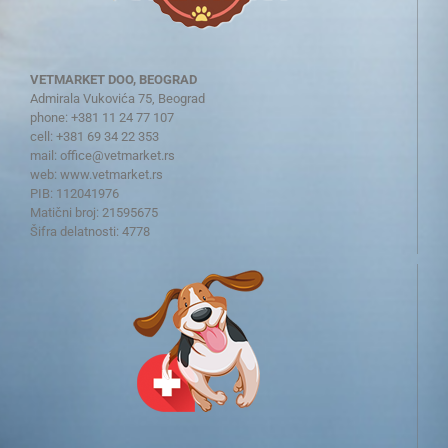
VETMARKET DOO, BEOGRAD
Admirala Vukovića 75, Beograd
phone: +381 11 24 77 107
cell: +381 69 34 22 353
mail:
office@vetmarket.rs
web:
www.vetmarket.rs
PIB: 112041976
Matični broj: 21595675
Šifra delatnosti: 4778