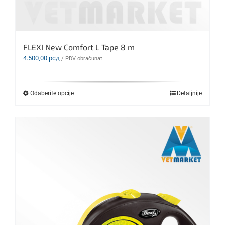
FLEXI New Comfort L Tape 8 m
4.500,00
рсд
/ PDV obračunat
Ovaj
Odaberite opcije
Detaljnije
proizvod
ima
više
varijanti.
Opcije
mogu
biti
izabrane
na
stranici
proizvoda.