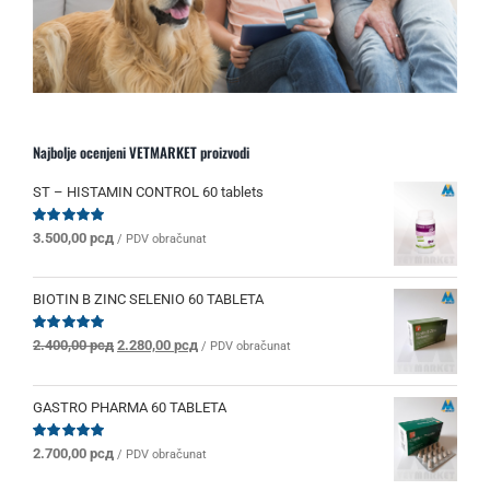
Najbolje ocenjeni VETMARKET proizvodi
ST – HISTAMIN CONTROL 60 tablets
Ocenjeno
3.500,00
рсд
/ PDV obračunat
sa
5.00
od 5
BIOTIN B ZINC SELENIO 60 TABLETA
Originalna
Trenutna
Ocenjeno
2.400,00
рсд
2.280,00
рсд
/ PDV obračunat
sa
5.00
od 5
cena
cena
je
je:
bila:
2.280,00 рсд.
GASTRO PHARMA 60 TABLETA
2.400,00 рсд.
Ocenjeno
2.700,00
рсд
/ PDV obračunat
sa
5.00
od 5