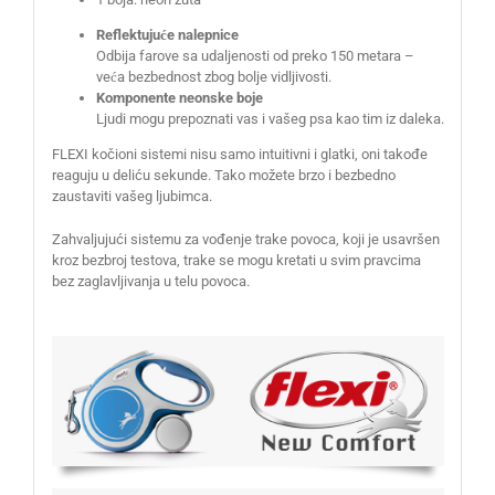
Reflektujuće nalepnice
Odbija farove sa udaljenosti od preko 150 metara –
veća bezbednost zbog bolje vidljivosti.
Komponente neonske boje
Ljudi mogu prepoznati vas i vašeg psa kao tim iz daleka.
FLEXI kočioni sistemi nisu samo intuitivni i glatki, oni takođe
reaguju u deliću sekunde. Tako možete brzo i bezbedno
zaustaviti vašeg ljubimca.
Zahvaljujući sistemu za vođenje trake povoca, koji je usavršen
kroz bezbroj testova, trake se mogu kretati u svim pravcima
bez zaglavljivanja u telu povoca.