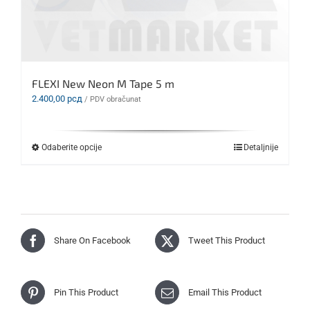
FLEXI New Neon M Tape 5 m
2.400,00
рсд
/ PDV obračunat
Ovaj
Odaberite opcije
Detaljnije
proizvod
ima
više
varijanti.
Opcije
mogu
biti
Share On Facebook
Tweet This Product
izabrane
na
stranici
proizvoda.
Pin This Product
Email This Product