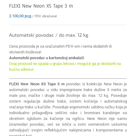
FLEXI New Neon XS Tape 3 m
2.100,00
рсд
/ PDV obračunat
Automatski povodac / do max. 12 kg
Cena proizvoda je sa uračunatim PDV-om i nema dodatnih ili
skrivenih troškova!
Automatski povodac u kartonskoj ambalaži
Ovaj proizvod ne spada u grupu lekova i moguće ga je dostaviti na
kućnu adresu!
FLEXI New Neon XS Tape 3 m
povodac iz kolekcije New Neon je
automatski povodac u vidu impregnirane trake dužine 3 metra za
male pse, mačke i druge male životinje do max. 12 kg. Poseduje
sistem regulacije dužine trake, sistem kočenja i automatskog
vraćanja trake u kućište. Poseduje ergonomski udobnu ručku koja je
individualno prilagodljiva veličini ruke i hromirani karabinjer sa
okretnim zglobom za kačenje na ogrlicu. New Neon nije samo
izvanredan povodac, već se ističe u svim vremenskim uslovima
zahvaljujući svojim reflektujućim nalepnicama i komponentama u
neonskoj boji.