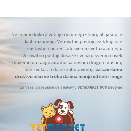
Ne znamo kako životinje razumeju stvari, ali jasno je
da ih razumeju. Verovatno postoji jezik koji nije
sastavljen od reči, ali sve na svetu razumeju.
Verovatno postoji duša skrivena u svemu i uvek
možemo da razgovaramo sa našom drugom dušom,
bez zvuka… i da ne zaboravimo,..
za savršeno
društvo niko ne treba da ima manje od četiri noge
Za Vaše i naše ljubimce s ljubavlju
VETMARKET DOO Beograd