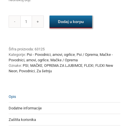
Dodaj u korpu
FLEXI
New
Neon
XS
Tape
Šifra proizvoda:
63125
3
Kategorije:
Psi - Povodnici, amovi, ogrlice
,
Psi / Oprema
,
Mačke -
m
Povodnici, amovi, ogrlice
,
Mačke / Oprema
količina
Oznake:
PSI
,
MAČKE
,
OPREMA ZA LJUBIMCE
,
FLEXI
,
FLEXI New
Neon
,
Povodnici
,
Za šetnju
Opis
Dodatne informacije
Zaštita korisnika