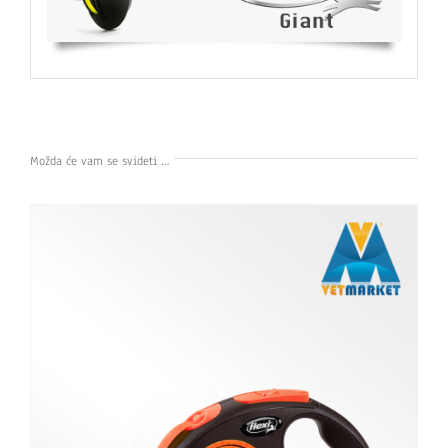
Možda će vam se svideti …