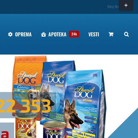
Toggle
Moj Nalog
Sliding
Bar
Area
OPREMA
APOTEKA
VESTI
24h
22 353
ka