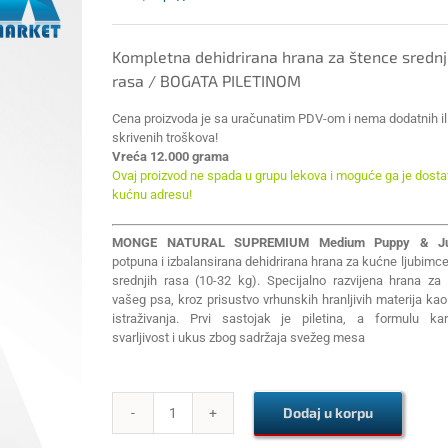
Kompletna dehidrirana hrana za štence srednj
rasa / BOGATA PILETINOM
Cena proizvoda je sa uračunatim PDV-om i nema dodatnih il
skrivenih troškova!
Vreća 12.000 grama
Ovaj proizvod ne spada u grupu lekova i moguće ga je dostav
kućnu adresu!
MONGE NATURAL SUPREMIUM Medium Puppy & Ju
potpuna i izbalansirana dehidrirana hrana za kućne ljubimc
srednjih rasa (10-32 kg). Specijalno razvijena hrana za 
vašeg psa, kroz prisustvo vrhunskih hranljivih materija kao
istraživanja. Prvi sastojak je piletina, a formulu kar
svarljivost i ukus zbog sadržaja svežeg mesa
Dodaj u korpu
MONGE
NATURAL