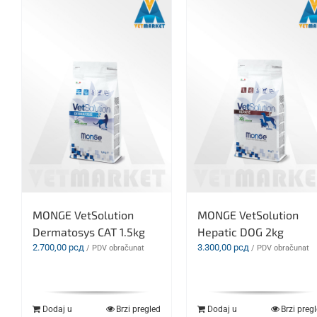
MONGE VetSolution
MONGE VetSolution
Dermatosys CAT 1.5kg
Hepatic DOG 2kg
2.700,00
рсд
3.300,00
рсд
/ PDV obračunat
/ PDV obračunat
Dodaj u
Brzi pregled
Dodaj u
Brzi preg