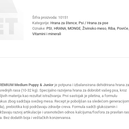
SUPREMIUM
Medium
Puppy
Šifra proizvoda:
10151
&
Kategorije:
Hrana za štence
,
Psi / Hrana za pse
Junior
Oznake:
PSI
,
HRANA
,
MONGE
,
Živinsko meso
,
Riba
,
Povrće
piletina
Vitamini i minerali
12kg
količina
MIUM Medium Puppy & Junior
je potpuna i izbalansirana dehidrirana hrana z
srednjih rasa (10-32 kg). Specijalno razvijena hrana za dobrobit vašeg psa, kroz
jivih materija kao rezultat istraživanja. Prvi sastojak je piletina, a formulu
 i ukus zbog sadržaja svežeg mesa. Recept je poboljšan sa sledećom generacijo
a), prebiotika koji podržavaju zdravlje creva. Formula sadrži glukozamin i
državaju razvoj artikulacije i uravnotežen odnos kalcijuma/fosfora za pravilan ras
ta. Bez dodatih boja i veštačkih konzervansa.