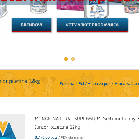
BRENDOVI
VETMARKET PRODAVNICA
 piletina 12kg
Početna
Psi / Hrana za pse
Hrana za šte
MONGE NATURAL SUPREMIUM Medium Puppy 
Junior piletina 12kg
8.770,00
рсд
/ PDV obračunat