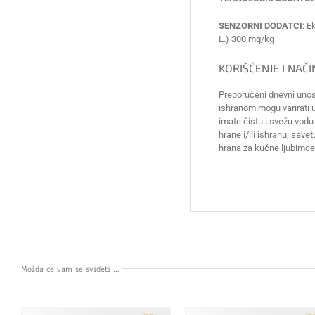
SENZORNI DODATCI
: E
L.) 300 mg/kg
KORIŠĆENJE I NAČ
Preporučeni dnevni unos 
ishranom mogu varirati u 
imate čistu i svežu vod
hrane i/ili ishranu, sa
hrana za kućne ljubimce
Možda će vam se svideti …