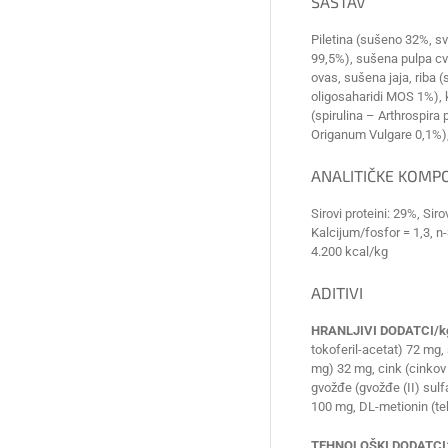
SASTAV
Piletina (sušeno 32%, sv
99,5%), sušena pulpa cvek
ovas, sušena jaja, riba (
oligosaharidi MOS 1%), k
(spirulina – Arthrospira
Origanum Vulgare 0,1%), 
ANALITIČKE KOMP
Sirovi proteini: 29%, Sir
Kalcijum/fosfor = 1,3, n
4.200 kcal/kg
ADITIVI
HRANLJIVI DODATCI/k
tokoferil-acetat) 72 mg
mg) 32 mg, cink (cinkov 
gvožđe (gvožđe (II) sulf
100 mg, DL-metionin (te
TEHNOLOŠKI DODATCI