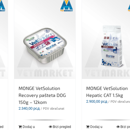
MONGE VetSolution
MONGE VetSolution
Recovery pašteta DOG
Hepatic CAT 1.5kg
150g – 12kom
2.900,00
рсд
/ PDV obračun
2.340,00
рсд
/ PDV obračunat
led
Dodaj u
Brzi pregled
Dodaj u
Brzi p