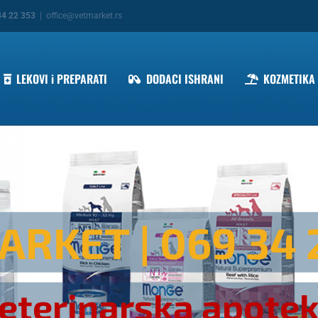
34 22 353
|
office@vetmarket.rs
LEKOVI i PREPARATI
DODACI ISHRANI
KOZMETIKA
ARKET
| 069 34 
eterinarska apote