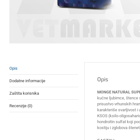
Opis
Opis
Dodatne informacije
MONGE NATURAL SUPRE
Zaštita korisnika
kućne ljubimce, štence 
prisustvo vrhunskih hranl
Recenzije (0)
karakteriše svarljivost
KSOS (ksilo-oligosaharid
hondroitin sulfat koji po
kostiju i zglobova štene