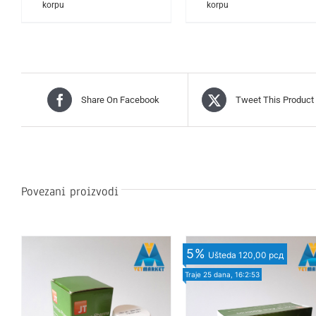
korpu
korpu
Share On Facebook
Tweet This Product
Povezani proizvodi
5
%
Ušteda
120,00 рсд
Traje
25 dana, 16:2:52