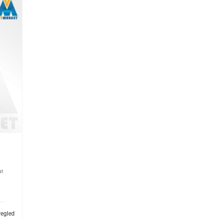
at
regled