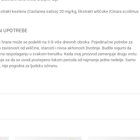
kstrakt kestena (Castanea sativa) 20 mg/kg, Ekstrakt artičoke (Cinara scolimus
IN UPOTREBE
hrane može se podeliti na 3 ili više dnevnih obroka. Pojedinačne potrebe za
zavisnosti od veličine, starosti i nivoa aktivnosti životinje. Budite sigurni da
u na raspolaganju u svakom trenutku. Kada ovaj proizvod zamenjuje drugu vrstu
vetuje se da se uvodi postepeno tokom perioda od najmanje jedne nedelje. Samo
, nije pogodna za ljudsku ishranu.