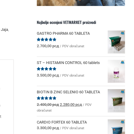
Najbolje ocenjeni VETMARKET proizvodi
,
Jaja
,
GASTRO PHARMA 60 TABLETA
Ocenjeno
2.700,00
рсд
/ PDV obračunat
sa
5.00
od 5
ST – HISTAMIN CONTROL 60 tablets
Ocenjeno
3.500,00
рсд
/ PDV obračunat
sa
5.00
od 5
a
BIOTIN B ZINC SELENIO 60 TABLETA
Originalna
Trenutna
Ocenjeno
2.400,00
рсд
2.280,00
рсд
/ PDV
m
sa
5.00
od 5
cena
cena
obračunat
je
je:
t
bila:
2.280,00 рсд.
CARDIO FORTEX 60 TABLETA
2.400,00 рсд.
3.300,00
рсд
/ PDV obračunat