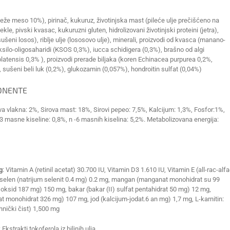
eže meso 10%), pirinač, kukuruz, životinjska mast (pileće ulje prečišćeno na
le, pivski kvasac, kukuruzni gluten, hidrolizovani životinjski proteini (jetra),
sušeni losos), riblje ulje (lososovo ulje), minerali, proizvodi od kvasca (manano-
silo-oligosaharidi (KSOS 0,3%), iucca schidigera (0,3%), brašno od algi
 platensis 0,3% ), proizvodi prerade biljaka (koren Echinacea purpurea 0,2%,
sušeni beli luk (0,2%), glukozamin (0,057%), hondroitin sulfat (0,04%)
ONENTE
ova vlakna: 2%, Sirova mast: 18%, Sirovi pepeo: 7,5%, Kalcijum: 1,3%, Fosfor:1%,
-3 masne kiseline: 0,8%, n -6 masnih kiselina: 5,2%. Metabolizovana energija:
g
: Vitamin A (retinil acetat) 30.700 IU, Vitamin D3 1.610 IU, Vitamin E (all-rac-alfa
, selen (natrijum selenit 0.4 mg) 0.2 mg, mangan (manganat monohidrat su 99
oksid 187 mg) 150 mg, bakar (bakar (II) sulfat pentahidrat 50 mg) 12 mg,
at monohidrat 326 mg) 107 mg, jod (kalcijum-jodat.6 an mg) 1,7 mg, L-karnitin:
hnički čist) 1,500 mg
: Ekstrakti tokoferola iz biljnih ulja