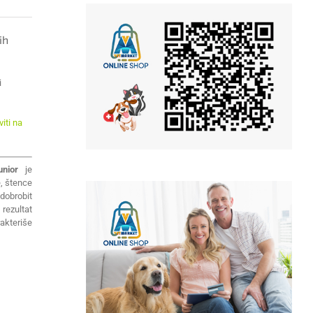
ih
i
iti na
nior
je
e, štence
dobrobit
 rezultat
akteriše