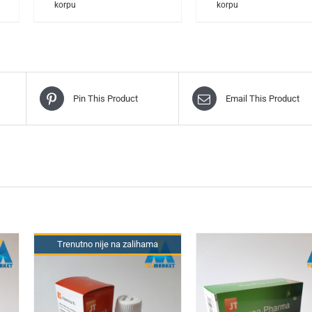
korpu
korpu
Pin This Product
Email This Product
Trenutno nije na zalihama