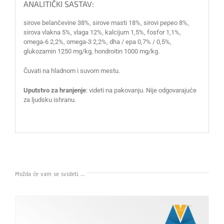
ANALITIČKI SASTAV:
sirove belančevine 38%, sirove masti 18%, sirovi pepeo 8%,
sirova vlakna 5%, vlaga 12%, kalcijum 1,5%, fosfor 1,1%,
omega-6 2,2%, omega-3 2,2%, dha / epa 0,7% / 0,5%,
glukozamin 1250 mg/kg, hondroitin 1000 mg/kg.
Čuvati na hladnom i suvom mestu.
Uputstvo za hranjenje
: videti na pakovanju. Nije odgovarajuće
za ljudsku ishranu.
Možda će vam se svideti …