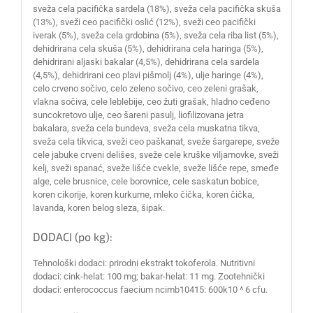
sveža cela pacifička sardela (18%), sveža cela pacifička skuša
(13%), sveži ceo pacifički oslić (12%), sveži ceo pacifički
iverak (5%), sveža cela grdobina (5%), sveža cela riba list (5%),
dehidrirana cela skuša (5%), dehidrirana cela haringa (5%),
dehidrirani aljaski bakalar (4,5%), dehidrirana cela sardela
(4,5%), dehidrirani ceo plavi pišmolj (4%), ulje haringe (4%),
celo crveno sočivo, celo zeleno sočivo, ceo zeleni grašak,
vlakna sočiva, cele leblebije, ceo žuti grašak, hladno ceđeno
suncokretovo ulje, ceo šareni pasulj, liofilizovana jetra
bakalara, sveža cela bundeva, sveža cela muskatna tikva,
sveža cela tikvica, sveži ceo paškanat, sveže šargarepe, sveže
cele jabuke crveni delišes, sveže cele kruške viljamovke, sveži
kelj, sveži spanać, sveže lišće cvekle, sveže lišće repe, smeđe
alge, cele brusnice, cele borovnice, cele saskatun bobice,
koren cikorije, koren kurkume, mleko čička, koren čička,
lavanda, koren belog sleza, šipak.
DODACI (po kg):
Tehnološki dodaci: prirodni ekstrakt tokoferola. Nutritivni
dodaci: cink-helat: 100 mg; bakar-helat: 11 mg. Zootehnički
dodaci: enterococcus faecium ncimb10415: 600k10 ^ 6 cfu.