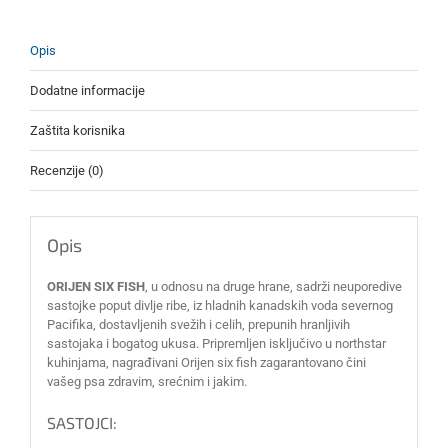
Opis
Dodatne informacije
Zaštita korisnika
Recenzije (0)
Opis
ORIJEN SIX FISH
, u odnosu na druge hrane, sadrži neuporedive
sastojke poput divlje ribe, iz hladnih kanadskih voda severnog
Pacifika, dostavljenih svežih i celih, prepunih hranljivih
sastojaka i bogatog ukusa. Pripremljen isključivo u northstar
kuhinjama, nagrađivani Orijen six fish zagarantovano čini
vašeg psa zdravim, srećnim i jakim.
SASTOJCI: