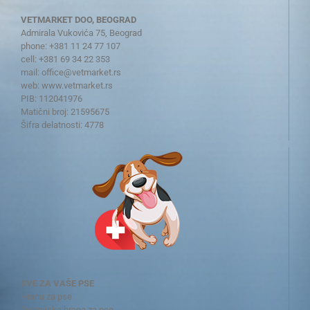
VETMARKET DOO, BEOGRAD
Admirala Vukovića 75, Beograd
phone: +381 11 24 77 107
cell: +381 69 34 22 353
mail:
office@vetmarket.rs
web:
www.vetmarket.rs
PIB: 112041976
Matični broj: 21595675
Šifra delatnosti: 4778
SVE ZA VAŠE PSE
Hrana za pse
Terapijska hrana za pse