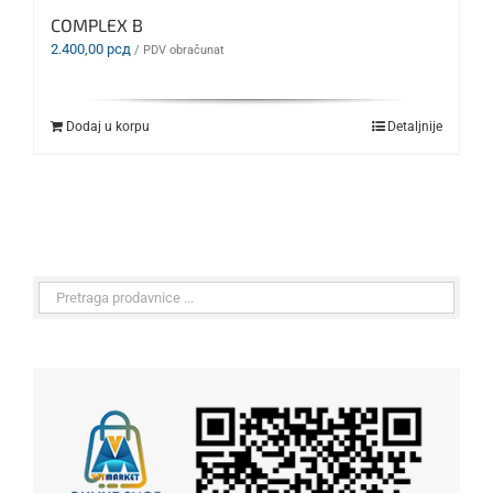
COMPLEX B
2.400,00
рсд
/ PDV obračunat
Dodaj u korpu
Detaljnije