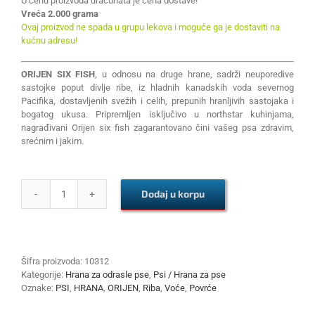
U cenu proizvoda uračunata je cena dostave!
Vreća 2.000 grama
Ovaj proizvod ne spada u grupu lekova i moguće ga je dostaviti na
kućnu adresu!
ORIJEN SIX FISH
, u odnosu na druge hrane, sadrži neuporedive
sastojke poput divlje ribe, iz hladnih kanadskih voda severnog
Pacifika, dostavljenih svežih i celih, prepunih hranljivih sastojaka i
bogatog ukusa. Pripremljen isključivo u northstar kuhinjama,
nagrađivani Orijen six fish zagarantovano čini vašeg psa zdravim,
srećnim i jakim.
Dodaj u korpu
ORIJEN
SIX
FISH
2kg
količina
Šifra proizvoda:
10312
Kategorije:
Hrana za odrasle pse
,
Psi / Hrana za pse
Oznake:
PSI
,
HRANA
,
ORIJEN
,
Riba
,
Voće
,
Povrće