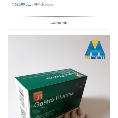
1.680,00
рсд
/ PDV obračunat
Detaljnije