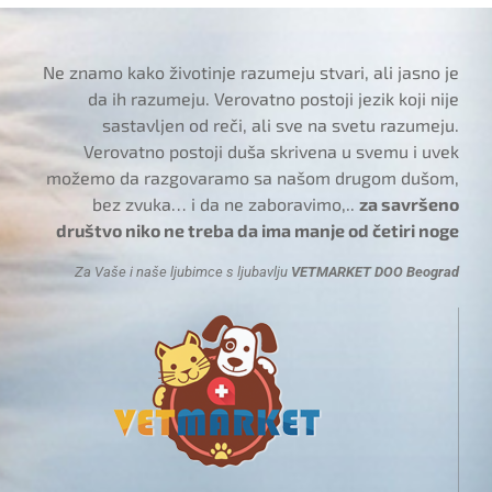
Ne znamo kako životinje razumeju stvari, ali jasno je
da ih razumeju. Verovatno postoji jezik koji nije
sastavljen od reči, ali sve na svetu razumeju.
Verovatno postoji duša skrivena u svemu i uvek
možemo da razgovaramo sa našom drugom dušom,
bez zvuka… i da ne zaboravimo,..
za savršeno
društvo niko ne treba da ima manje od četiri noge
Za Vaše i naše ljubimce s ljubavlju
VETMARKET DOO Beograd