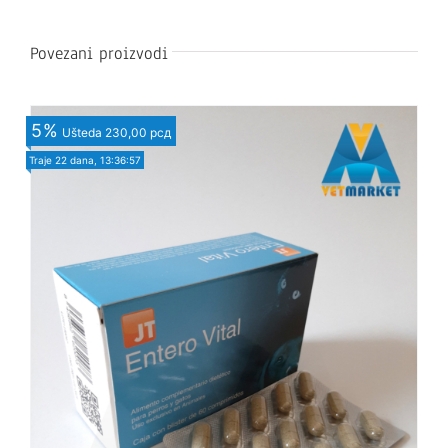
Povezani proizvodi
5
%
Ušteda
230,00 рсд
Traje
22 dana, 13:36:55