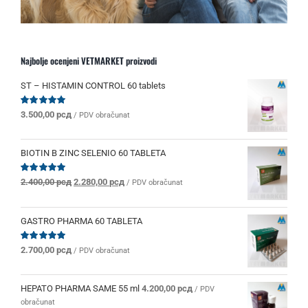
Najbolje ocenjeni VETMARKET proizvodi
ST – HISTAMIN CONTROL 60 tablets
Ocenjeno
3.500,00
рсд
/ PDV obračunat
sa
5.00
od 5
BIOTIN B ZINC SELENIO 60 TABLETA
Originalna
Trenutna
Ocenjeno
2.400,00
рсд
2.280,00
рсд
/ PDV obračunat
sa
5.00
od 5
cena
cena
je
je:
bila:
2.280,00 рсд.
GASTRO PHARMA 60 TABLETA
2.400,00 рсд.
Ocenjeno
2.700,00
рсд
/ PDV obračunat
sa
5.00
od 5
HEPATO PHARMA SAME 55 ml
4.200,00
рсд
/ PDV
obračunat