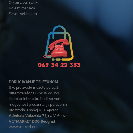
Oprema za mačke
Bolesti mačaka
Saveti veterinara
PORUČIVANJE TELEFONOM
Sve proizvode možete poručiti
putem telefona
069 34 22 353
ili preko Interneta. Nudimo Vam
mogućnost preuzimanja poručenih
proizvoda u našoj VET Apoteci
Admirala Vukovića 75
, na Voždovcu.
VETMARKET DOO Beograd
www.vetmarket.rs