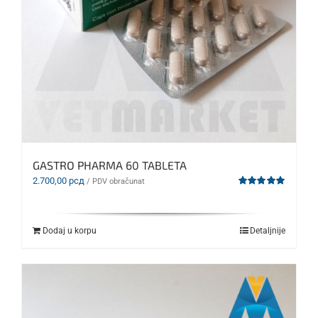
GASTRO PHARMA 60 TABLETA
2.700,00
рсд
/ PDV obračunat
Ocenjeno
sa
5.00
od 5
Dodaj u korpu
Detaljnije