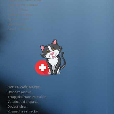
Veterinarski preparati
Dodaci ishrani
Kozmetika za pse
Oprema za pse
Bolesti pasa
Saveti veterinara
SVE ZA VAŠE MAČKE
Hrana za mačke
Terapijska hrana za mačke
Veterinarski preparati
Dodaci ishrani
Kozmetika za mačke