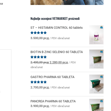
ke
Najbolje ocenjeni VETMARKET proizvodi
ST – HISTAMIN CONTROL 60 tablets
Ocenjeno
3.500,00
рсд
/ PDV obračunat
sa
5.00
od 5
BIOTIN B ZINC SELENIO 60 TABLETA
Originalna
Trenutna
Ocenjeno
2.400,00
рсд
2.280,00
рсд
/ PDV
sa
5.00
od 5
cena
cena
obračunat
je
je:
bila:
2.280,00 рсд.
GASTRO PHARMA 60 TABLETA
2.400,00 рсд.
Ocenjeno
2.700,00
рсд
/ PDV obračunat
sa
5.00
od 5
i
PANCREA PHARMA 60 TABLETA
3.900,00
рсд
/ PDV obračunat