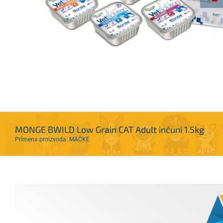
MONGE BWILD Low Grain CAT Adult inćuni 1.5kg
Primena proizvoda: MAČKE