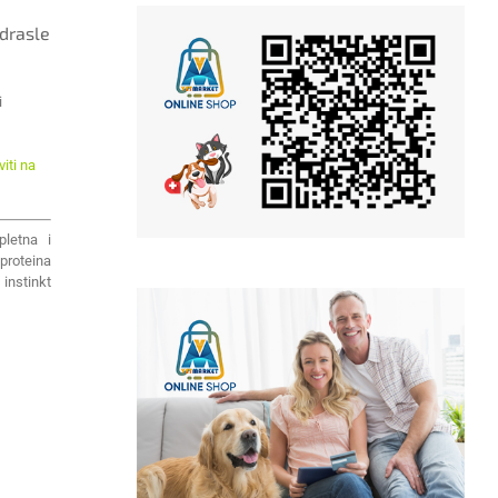
drasle
i
iti na
letna i
proteina
instinkt