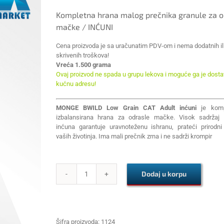
Kompletna hrana malog prečnika granule za o
mačke / INĆUNI
Cena proizvoda je sa uračunatim PDV-om i nema dodatnih il
skrivenih troškova!
Vreća 1.500 grama
Ovaj proizvod ne spada u grupu lekova i moguće ga je dostav
kućnu adresu!
MONGE BWILD Low Grain CAT Adult inćuni
je komp
izbalansirana hrana za odrasle mačke. Visok sadržaj 
inćuna garantuje uravnoteženu ishranu, prateći prirodni 
vaših životinja. Ima mali prečnik zrna i ne sadrži krompir
Dodaj u korpu
MONGE
BWILD
Low
Grain
CAT
Šifra proizvoda:
1124