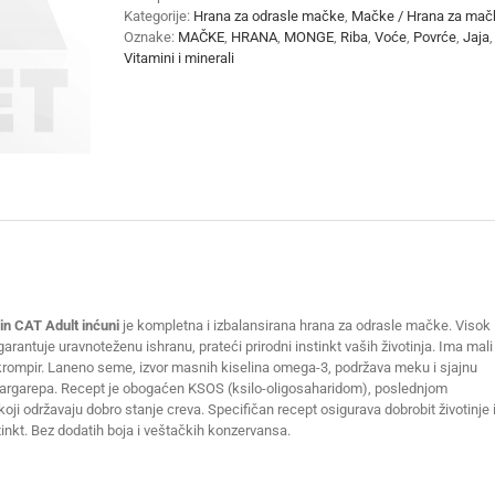
Adult
Kategorije:
Hrana za odrasle mačke
,
Mačke / Hrana za mač
inćuni
Oznake:
MAČKE
,
HRANA
,
MONGE
,
Riba
,
Voće
,
Povrće
,
Jaja
,
1.5kg
Vitamini i minerali
količina
 CAT Adult inćuni
je kompletna i izbalansirana hrana za odrasle mačke. Visok
garantuje uravnoteženu ishranu, prateći prirodni instinkt vaših životinja. Ima mali
 krompir. Laneno seme, izvor masnih kiselina omega-3, podržava meku i sjajnu
šargarepa. Recept je obogaćen KSOS (ksilo-oligosaharidom), poslednjom
oji održavaju dobro stanje creva. Specifičan recept osigurava dobrobit životinje 
tinkt. Bez dodatih boja i veštačkih konzervansa.