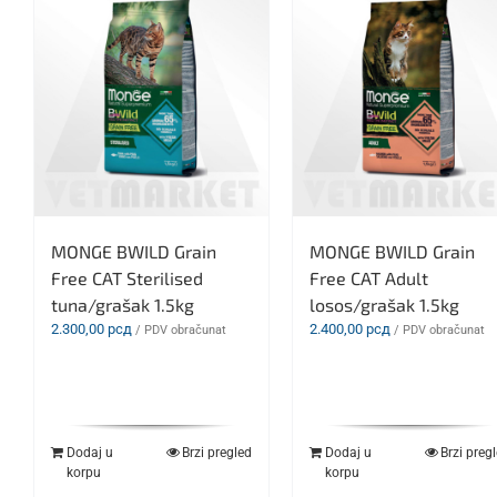
MONGE BWILD Grain
MONGE BWILD Grain
Free CAT Sterilised
Free CAT Adult
tuna/grašak 1.5kg
losos/grašak 1.5kg
2.300,00
рсд
2.400,00
рсд
/ PDV obračunat
/ PDV obračunat
Dodaj u
Brzi pregled
Dodaj u
Brzi preg
korpu
korpu