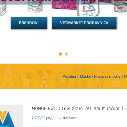
BRENDOVI
VETMARKET PRODAVNICA
Početna
Mačke / Hrana za mačke
H
MONGE BWILD Low Grain CAT Adult inćuni 1.5
2.200,00
рсд
/ PDV obračunat