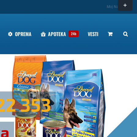
Toggle
Moj Nalog
Sliding
Bar
Area
OPREMA
APOTEKA
VESTI
24h
22 353
ka