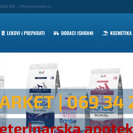
34 22 353
|
office@vetmarket.rs
LEKOVI i PREPARATI
DODACI ISHRANI
KOZMETIKA
ARKET
| 069 34 
eterinarska apote