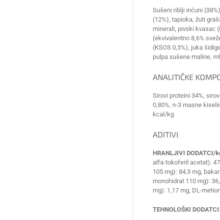
Sušeni riblji inćuni (38
(12%), tapioka, žuti graš
minerali, pivski kvasac
(ekvivalentno 8,6% svež
(KSOS 0,3%), juka šidig
pulpa sušene maline, ml
ANALITIČKE KOMP
Sirovi proteini 34%, sir
0,80%, n-3 masne kiseli
kcal/kg
ADITIVI
HRANLJIVI DODATCI/k
alfa-tokoferil acetat):
105 mg): 84,3 mg, bakar 
monohidrat 110 mg): 36,2
mg): 1,17 mg, DL-metioni
TEHNOLOŠKI DODATCI