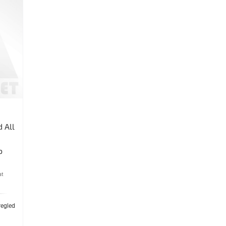
 All
o
at
regled