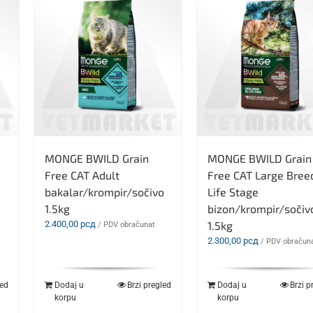
MONGE BWILD Grain
MONGE BWILD Grain
Free CAT Adult
Free CAT Large Breed
bakalar/krompir/sočivo
Life Stage
1.5kg
bizon/krompir/sočiv
2.400,00
рсд
1.5kg
/ PDV obračunat
2.300,00
рсд
/ PDV obračun
led
Dodaj u
Brzi pregled
Dodaj u
Brzi p
korpu
korpu