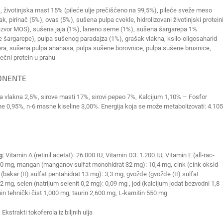
%), životinjska mast 15% (pileće ulje prečišćeno na 99,5%), pileće sveže meso
ak, pirinač (5%), ovas (5%), sušena pulpa cvekle, hidrolizovani životinjski proteini
 (izvor MOS), sušena jaja (1%), laneno seme (1%), sušena šargarepa 1%
e šargarepe), pulpa sušenog paradajza (1%), grašak vlakna, ksilo-oligosaharid
era, sušena pulpa ananasa, pulpa sušene borovnice, pulpa sušene brusnice,
ečni protein u prahu
ONENTE
ova vlakna 2,5%, sirove masti 17%, sirovi pepeo 7%, Kalcijum 1,10% – Fosfor
ne 0,95%, n-6 masne kiseline 3,00%. Energija koja se može metabolizovati: 4.105
g
: Vitamin A (retinil acetat): 26.000 IU, Vitamin D3: 1.200 IU, Vitamin E (all-rac-
 470 mg, mangan (manganov sulfat monohidrat 32 mg): 10,4 mg, cink (cink oksid
(bakar (II) sulfat pentahidrat 13 mg): 3,3 mg, gvožđe (gvožđe (II) sulfat
 mg, selen (natrijum selenit 0,2 mg): 0,09 mg , jod (kalcijum jodat bezvodni 1,8
n tehnički čist 1,000 mg, taurin 2,600 mg, L-karnitin 550 mg
: Ekstrakti tokoferola iz biljnih ulja