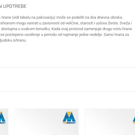
IN UPOTREBE
 hrane (vidi tabelu na pakovanju) može se podeliti na dva dnevna obroka.
hranom mogu varirati u zavisnosti od veličine, starosti i uslova života. Sveža i
e dostupna u svakom trenutku. Kada ovaj proizvod zamenjuje drugu vrstu hrane
je se postepeno uvođenje u periodu od najmanje jedne nedelje. Samo hrana za
ljudsku ishranu.