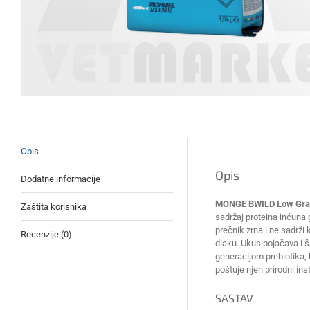
Opis
Opis
Dodatne informacije
MONGE BWILD Low Grain
Zaštita korisnika
sadržaj proteina inćuna 
prečnik zrna i ne sadrži
Recenzije (0)
dlaku. Ukus pojačava i 
generacijom prebiotika, k
poštuje njen prirodni ins
SASTAV