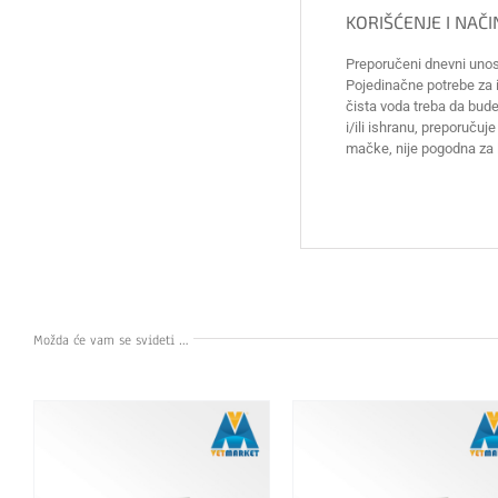
KORIŠĆENJE I NAČ
Preporučeni dnevni unos
Pojedinačne potrebe za is
čista voda treba da bud
i/ili ishranu, preporuču
mačke, nije pogodna za 
Možda će vam se svideti …